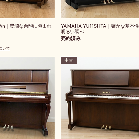
3AWn｜豊潤な余韻に包まれ
YAMAHA YU11SHTA｜確かな基本
明るい調べ
売約済み
ついて
中古