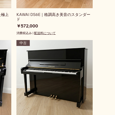
た極上
KAWAI DS6E｜格調高き美音のスタンダー
ド
価格
￥572,000
消費税込み
|
配送料について
中古