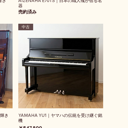
響き
AIZENAHA E70TS｜日本の職人魂が宿る名
器
売約済み
中古
の輝き
YAMAHA YU1｜ヤマハの伝統を受け継ぐ銘
機
価格
￥547,800