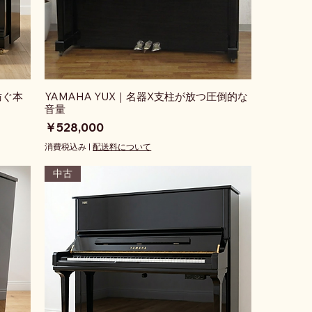
が紡ぐ本
YAMAHA YUX｜名器X支柱が放つ圧倒的な
音量
価格
￥528,000
消費税込み
|
配送料について
中古