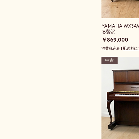
YAMAHA WX
る贅沢
価格
￥869,000
消費税込み
|
配送料に
中古