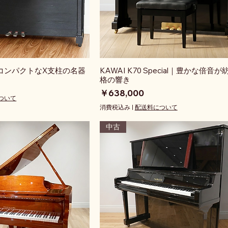
1｜コンパクトなX支柱の名器
KAWAI K70 Special｜豊かな倍音
格の響き
価格
￥638,000
ついて
消費税込み
|
配送料について
中古