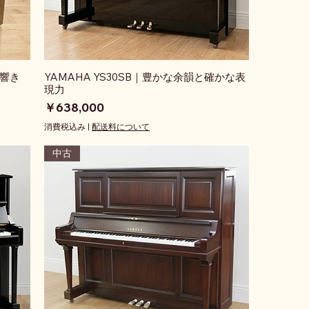
の響き
YAMAHA YS30SB｜豊かな余韻と確かな表
現力
価格
￥638,000
消費税込み
|
配送料について
中古