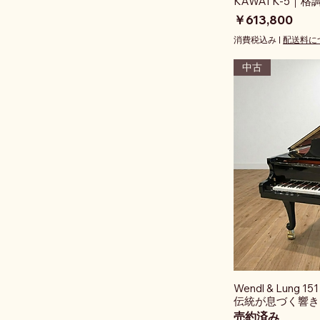
KAWAI K-5
価格
￥613,800
消費税込み
|
配送料に
中古
Wendl & Lung 1
伝統が息づく響き
売約済み