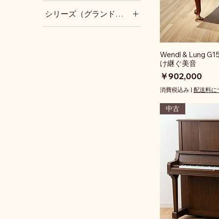
猫脚
アップライト：YUSシリ
アグラフ搭載(アップライ
ーズ(ヤマハ)
シリーズ（グランドピアノ）
ト)
アップライト：YUシリー
グランド：Cシリーズ(ヤ
SSS機構
ズ(ヤマハ)
マハ)
アップライト：UXシリー
Wendl & Lun
ズ(ヤマハ)
け継ぐ美音
アップライト：Wシリー
価格
￥902,000
ズ(ヤマハ)
アップライト：Uシリー
消費税込み
|
配送料に
ズ(ヤマハ)
中古
アップライト：Cシリー
ズ(カワイ)
アップライト：Kシリー
ズ(カワイ)