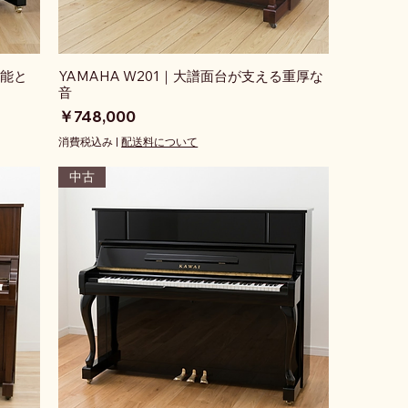
性能と
YAMAHA W201｜大譜面台が支える重厚な
音
価格
￥748,000
消費税込み
|
配送料について
中古