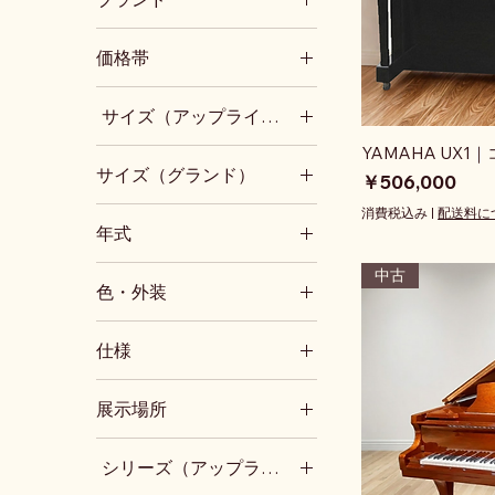
新品
YAMAHA
価格帯
KAWAI
PETROF
50～100万円
サイズ（アップライト）
Wendl & Lung
その他ブランド
小型(～高さ110cm台)
YAMAHA UX
サイズ（グランド）
価格
1型相当(高さ120cm台)
￥506,000
3型相当(高さ130cm台)
小型(～奥行150cm台)
消費税込み
|
配送料に
年式
1980年代
中古
色・外装
1990年代
2000年代
黒
仕様
2010年代
ウォルナット
2020年代～
マホガニー
消音付き
展示場所
その他色
トランスアコースティッ
ク付き
木目調
ショールーム展示中
大型譜面台
シリーズ（アップライトピアノ）
艶消し
梅郷倉庫展示中
X支柱