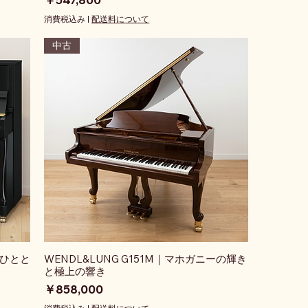
消費税込み
|
配送料について
中古
なひとと
WENDL&LUNG G151M｜マホガニーの輝き
と極上の響き
価格
￥858,000