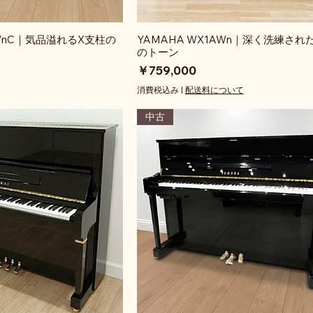
0WnC｜気品溢れるX支柱の
YAMAHA WX1AWn｜深く洗練され
のトーン
価格
￥759,000
消費税込み
|
配送料について
中古