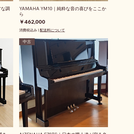
アな調
YAMAHA YM10｜純粋な音の喜びをここか
ら
価格
￥462,000
消費税込み
|
配送料について
中古