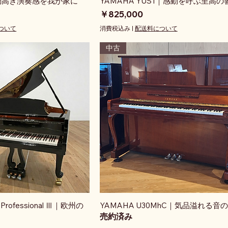
｜格調高き演奏感を我が家に
YAMAHA YUS1｜感動を呼ぶ至高の
価格
￥825,000
ついて
消費税込み
|
配送料について
中古
51 Professional Ⅲ｜欧州の
YAMAHA U30MhC｜気品溢れる音
売約済み