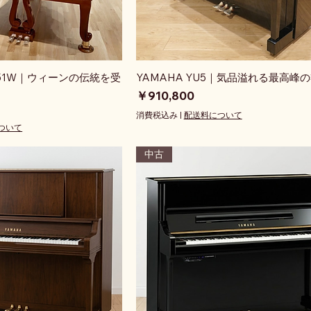
g G151W｜ウィーンの伝統を受
YAMAHA YU5｜気品溢れる最高峰
価格
￥910,800
消費税込み
|
配送料について
ついて
中古