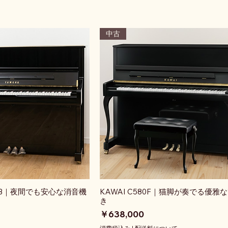
中古
10SB｜夜間でも安心な消音機
KAWAI C580F｜猫脚が奏でる優雅
き
価格
￥638,000