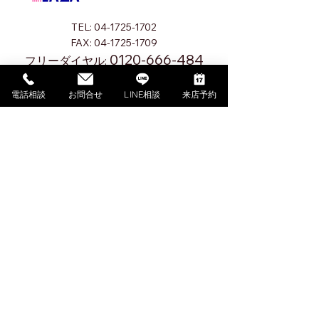
TEL:
04-1725-1702
FAX:
04-1725-1709
0120-666-484
フリーダイヤル:
電話相談
お問合せ
LINE相談
来店予約
お問い合わせはこちら
10:00～18:00
​受付時間
火曜定休（祝日の場合を除く）
〒278-0022
千葉県野田市山崎1604-2
マップを見る
利用規約