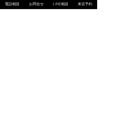
電話相談
お問合せ
LINE相談
来店予約
ドリンク
ヘルシースムージー
旬のフルーツでおいしくヘルシーに
￥700
フレッシュジュース
オレンジ、メロン、キャロット、ジン
ジャーですっきりリフレッシュ
小
￥400