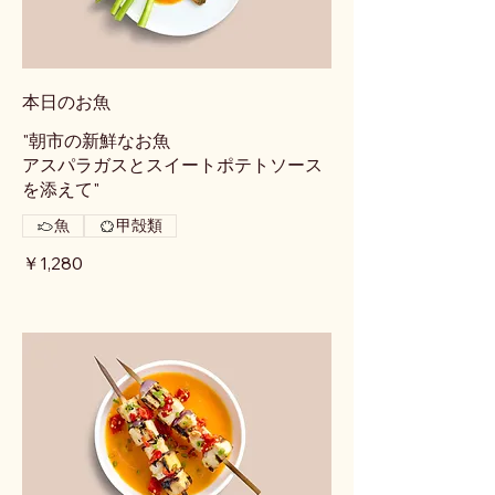
本日のお魚
"朝市の新鮮なお魚
アスパラガスとスイートポテトソース
を添えて"
魚
甲殻類
￥1,280