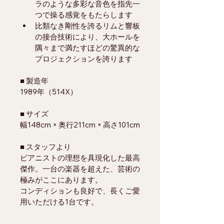
ラのような多彩な音色を指先一
つで操る感覚をもたらします
比類なき剛性を誇るリムと響板
の接合技術により、大ホールを
隅々まで満たすほどの驚異的な
プロジェクションを誇ります
■ 製造年
1989年（514X）
■ サイズ
幅148cm × 奥行211cm × 高さ101cm
■ スタッフより
ピアニストの理想を具現化した最高
傑作。一台の楽器を超えた、芸術の
極みがここにあります。
コンディションも良好で、長くご愛
用いただける1台です。