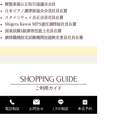
鍵盤楽器公正取引協議会会員
日本ピアノ調律師協会会員社員在籍
スタインウェイ会正会員社員在籍
Shigeru Kawai MPS選任調律師社員在籍
国家試験1級調律技能士社員在籍
調律職種指定試験機関技能検定委員社員在籍
SHOPPING GUIDE
ご利用ガイド
​ご利用ガイド
電話相談
お問合せ
LINE相談
来店予約
ご購入の流れ
お支払い方法について
配送料金について
​納期について