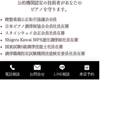
公的機関認定の技術者が
あなたの
ピアノを守ります。
鍵盤楽器公正取引協議会会員
日本ピアノ調律師協会会員社員在籍
スタインウェイ会正会員社員在籍
Shigeru Kawai MPS選任調律師社員在籍
国家試験1級調律技能士社員在籍
調律職種指定試験機関技能検定委員社員在籍
電話相談
お問合せ
LINE相談
来店予約
SHOPPING GUIDE
ご利用ガイド
​ご利用ガイド
ご購入の流れ
お支払い方法について
配送料金について