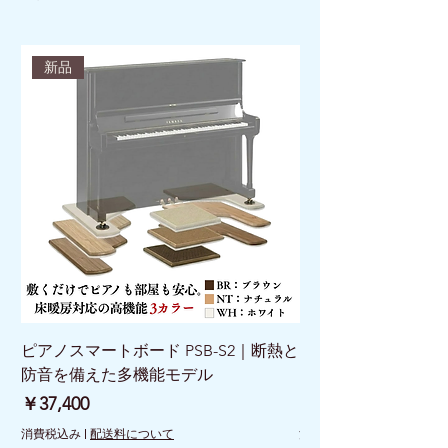
新品
ピアノスマートボード PSB-S2｜断熱と
ピアノスマートボード 
防音を備えた多機能モデル
けで床を守る新発想
価格
価格
￥37,400
￥26,400
消費税込み
|
配送料について
消費税込み