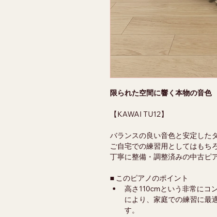
限られた空間に響く本物の音色
【KAWAI TU12】
バランスの良い音色と安定した
ご自宅での練習用としてはもち
丁寧に整備・調整済みの中古ピ
■ このピアノのポイント
高さ110cmという非常に
により、家庭での練習に最
す。