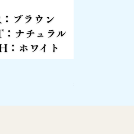
ピアノスマートボード PSB
価格
￥26,400
消費税込み
|
配送料について