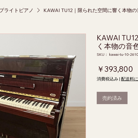
ップライトピアノ
KAWAI TU12｜限られた空間に響く本物
KAWAI T
く本物の音
SKU： kawai-tu-10-261
￥393,800
消費税込み
|
配送料
売約済み