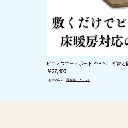
ピアノスマートボード PSB-S2｜断熱
価格
￥37,400
消費税込み
|
配送料について