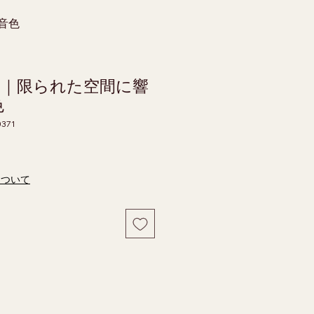
の音色
U12｜限られた空間に響
色
0371
価格
について