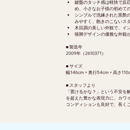
鍵盤のタッチ感は軽快で反
め、小さなお子様の初めて
シンプルで洗練された黒艶
みやすく、飽きのこないス
木目調の美しい外観で、イ
猫脚デザインの優雅な外観
■ 製造年
2009年（2610371）
■ サイズ
幅146cm × 奥行54cm × 高さ110
■ スタッフより
「置けるかな？」という不安を
を超えた豊かな表現力に、カワ
コンディションも良好で、長くご