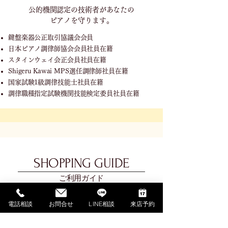
公的機関認定の技術者が
あなたの
ピアノを守ります。
鍵盤楽器公正取引協議会会員
日本ピアノ調律師協会会員社員在籍
スタインウェイ会正会員社員在籍
Shigeru Kawai MPS選任調律師社員在籍
国家試験1級調律技能士社員在籍
調律職種指定試験機関技能検定委員社員在籍
SHOPPING GUIDE
ご利用ガイド
電話相談
お問合せ
LINE相談
来店予約
​ご利用ガイド
ご購入の流れ