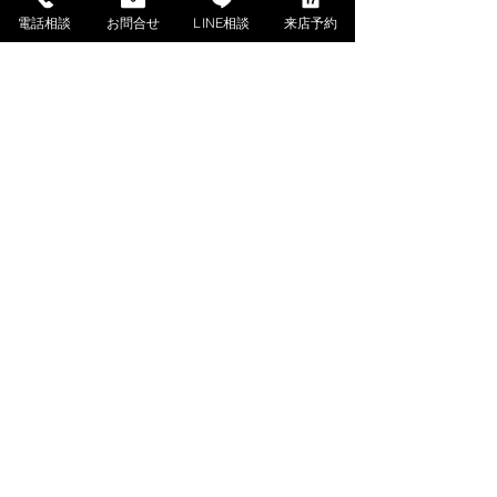
電話相談
お問合せ
LINE相談
来店予約
​ご利用ガイド
ご購入の流れ
お支払い方法について
配送料金について
​納期について
調律・アフターサービス
ご解約・返品について
下取・買取ご相談（外部サイト）
よくあるご質問
PIANO MENU
ピアノを探す・選ぶ
アップライトピアノ在庫