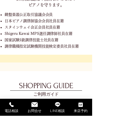
ピアノを守ります。
鍵盤楽器公正取引協議会会員
日本ピアノ調律師協会会員社員在籍
スタインウェイ会正会員社員在籍
Shigeru Kawai MPS選任調律師社員在籍
国家試験1級調律技能士社員在籍
調律職種指定試験機関技能検定委員社員在籍
SHOPPING GUIDE
ご利用ガイド
​ご利用ガイド
電話相談
お問合せ
LINE相談
来店予約
ご購入の流れ
お支払い方法について