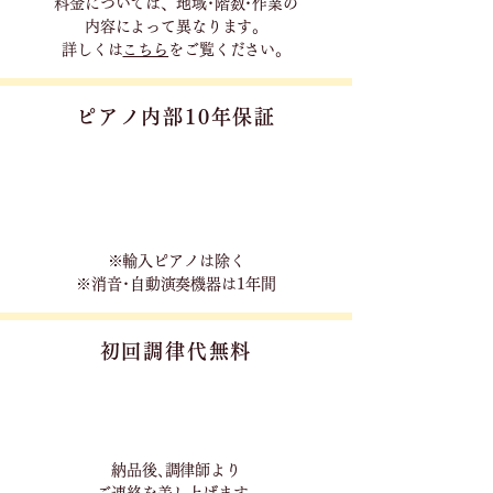
料金については、地域･階数･作業の
内容に
よって異なります。
詳しくは
こちら
をご覧ください。
ピアノ内部10年保証
※輸入ピアノは除く
※消音･自動演奏機器は1年間
初回調律代無料
​納品後､調律師より