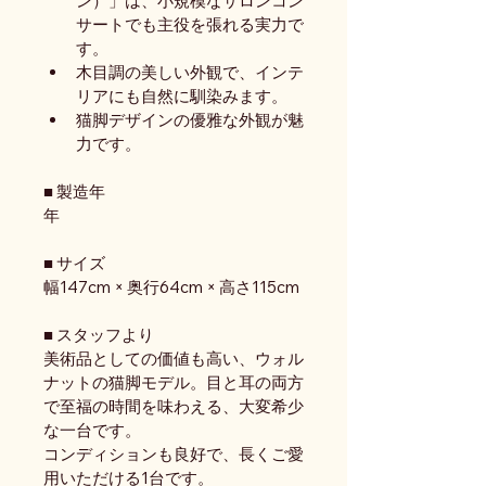
ン）」は、小規模なサロンコン
サートでも主役を張れる実力で
す。
木目調の美しい外観で、インテ
リアにも自然に馴染みます。
猫脚デザインの優雅な外観が魅
力です。
■ 製造年
年
■ サイズ
幅147cm × 奥行64cm × 高さ115cm
■ スタッフより
美術品としての価値も高い、ウォル
ナットの猫脚モデル。目と耳の両方
で至福の時間を味わえる、大変希少
な一台です。
コンディションも良好で、長くご愛
用いただける1台です。