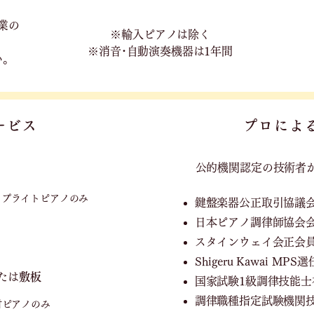
業の
※輸入ピアノは除く
※消音･自動演奏機器は1年間
い。
ービス
プロによ
公的機関認定の技術者
ップライトピアノのみ
鍵盤楽器公正取引協議
日本ピアノ調律師協会
スタインウェイ会正会
Shigeru Kawai M
たは
敷板
国家試験1級調律技能士
調律職種指定試験機関
付ピアノのみ