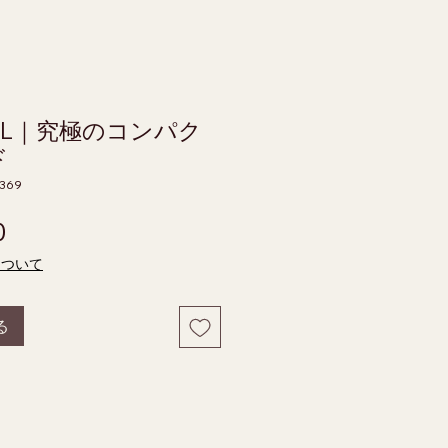
A1L｜究極のコンパク
ド
1369
価格
0
について
る