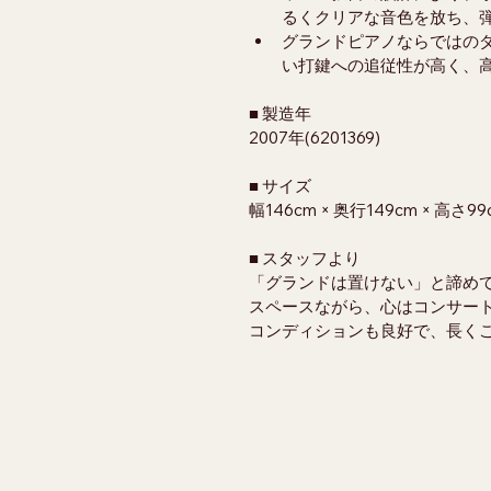
るくクリアな音色を放ち、
グランドピアノならではの
い打鍵への追従性が高く、
■ 製造年
2007年(6201369)
■ サイズ
幅146cm × 奥行149cm × 高さ99
■ スタッフより
「グランドは置けない」と諦め
スペースながら、心はコンサー
コンディションも良好で、長くご