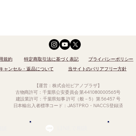
用規約
特定商取引法に基づく表記
プライバシーポリシー
キャンセル・返品について
当サイトのバリアフリー方針
【運営：株式会社ピアノプラザ】
古物商許可：千葉県公安委員会 第441080000565号
建設業許可：千葉県知事 許可（般－5）第 56457 号
日本輸出入者標準コード：JASTPRO・NACCS登録済
LINEで相談
相談