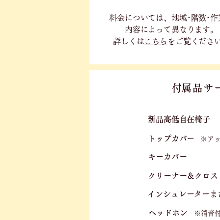
料金については、地域･階数･作
内容に
よって異なります。
詳しくは
こちら
をご覧くださ
​付属品サ
新品高低自在椅子​
トップカバー
※ア
キーカバー
クリーナー＆クロス
​
​インシュレーター
ま
ヘッドホン
※消音