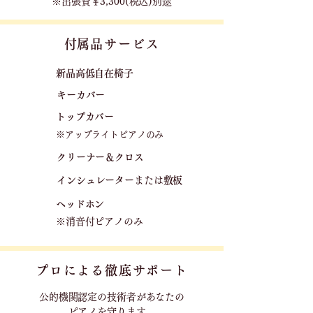
※出張費￥3,300(税込)別途
​付属品サービス
新品高低自在椅子​
キーカバー
トップカバー
※アップライトピアノのみ
クリーナー＆クロス
​
​インシュレーター
または
敷板
ヘッドホン
※消音付ピアノのみ
プロによる徹底サポート
公的機関認定の技術者が
あなたの
ピアノを守ります。