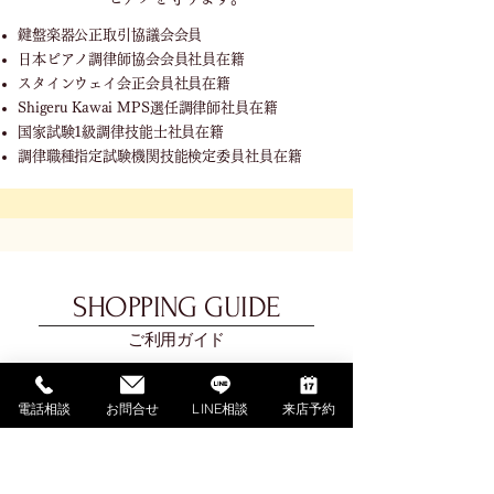
鍵盤楽器公正取引協議会会員
日本ピアノ調律師協会会員社員在籍
スタインウェイ会正会員社員在籍
Shigeru Kawai MPS選任調律師社員在籍
国家試験1級調律技能士社員在籍
調律職種指定試験機関技能検定委員社員在籍
SHOPPING GUIDE
ご利用ガイド
​ご利用ガイド
電話相談
お問合せ
LINE相談
来店予約
ご購入の流れ
お支払い方法について
配送料金について