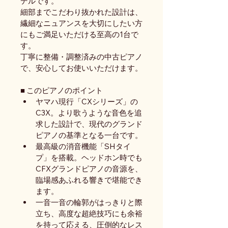
デルです。
細部までこだわり抜かれた設計は、
繊細なニュアンスを大切にしたい方
にもご満足いただける至高の1台で
す。
丁寧に整備・調整済みの中古ピアノ
で、安心してお使いいただけます。
■ このピアノのポイント
ヤマハ現行「CXシリーズ」の
C3X。より歌うような音色を追
求した設計で、現代のグランド
ピアノの基準となる一台です。
最高級の消音機能「SHタイ
プ」を搭載。ヘッドホン時でも
CFXグランドピアノの音源を、
臨場感あふれる響きで堪能でき
ます。
一音一音の輪郭がはっきりと際
立ち、高度な超絶技巧にも余裕
を持って応える、圧倒的なレス