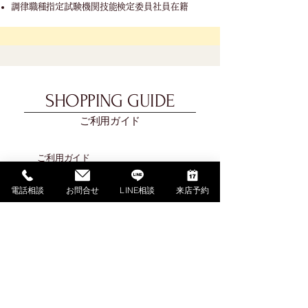
調律職種指定試験機関技能検定委員社員在籍
SHOPPING GUIDE
ご利用ガイド
​ご利用ガイド
ご購入の流れ
電話相談
お問合せ
LINE相談
来店予約
お支払い方法について
配送料金について
​納期について
調律・アフターサービス
ご解約・返品について
下取・買取ご相談（外部サイト）
よくあるご質問