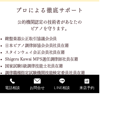
プロによる徹底サポート
公的機関認定の技術者が
あなたの
ピアノを守ります。
鍵盤楽器公正取引協議会会員
日本ピアノ調律師協会会員社員在籍
スタインウェイ会正会員社員在籍
Shigeru Kawai MPS選任調律師社員在籍
国家試験1級調律技能士社員在籍
調律職種指定試験機関技能検定委員社員在籍
電話相談
お問合せ
LINE相談
来店予約
SHOPPING GUIDE
ご利用ガイド
​ご利用ガイド
ご購入の流れ