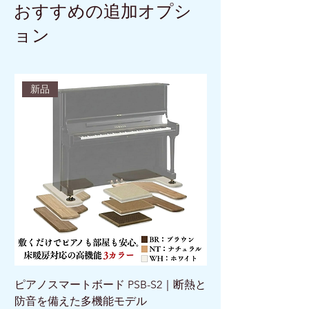
おすすめの追加オプシ
ョン
新品
ピアノスマートボード PSB-S2｜断熱と
ピアノスマートボード 
防音を備えた多機能モデル
けで床を守る新発想