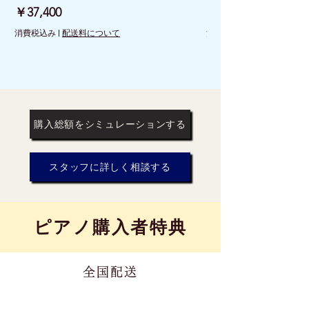
価格
価格
￥37,400
￥26,400
消費税込み
|
配送料について
消費税込み
購入総額をシミュレーションする
スタッフに詳しく相談する
​ピアノ購入者特典
全国配送