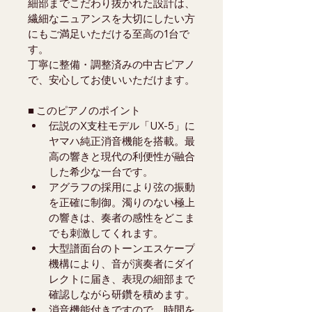
細部までこだわり抜かれた設計は、
繊細なニュアンスを大切にしたい方
にもご満足いただける至高の1台で
す。
丁寧に整備・調整済みの中古ピアノ
で、安心してお使いいただけます。
■ このピアノのポイント
伝説のX支柱モデル「UX-5」に
ヤマハ純正消音機能を搭載。最
高の響きと現代の利便性が融合
した希少な一台です。
アグラフの採用により弦の振動
を正確に制御。濁りのない極上
の響きは、奏者の感性をどこま
でも刺激してくれます。
大型譜面台のトーンエスケープ
機構により、音が演奏者にダイ
レクトに届き、表現の細部まで
確認しながら研鑽を積めます。
消音機能付きですので、時間を