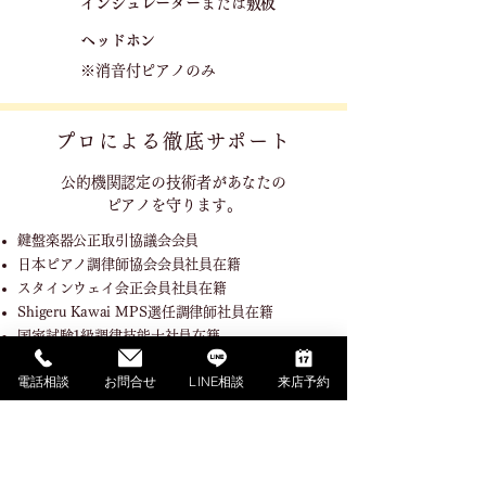
​
​インシュレーター
または
敷板
ヘッドホン
※消音付ピアノのみ
プロによる徹底サポート
公的機関認定の技術者が
あなたの
ピアノを守ります。
鍵盤楽器公正取引協議会会員
日本ピアノ調律師協会会員社員在籍
スタインウェイ会正会員社員在籍
Shigeru Kawai MPS選任調律師社員在籍
国家試験1級調律技能士社員在籍
調律職種指定試験機関技能検定委員社員在籍
電話相談
お問合せ
LINE相談
来店予約
SHOPPING GUIDE