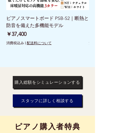
ピアノスマートボード PSB-S2｜断熱と
ピアノスマートボード 
防音を備えた多機能モデル
けで床を守る新発想
価格
価格
￥37,400
￥26,400
消費税込み
|
配送料について
消費税込み
購入総額をシミュレーションする
スタッフに詳しく相談する
​ピアノ購入者特典