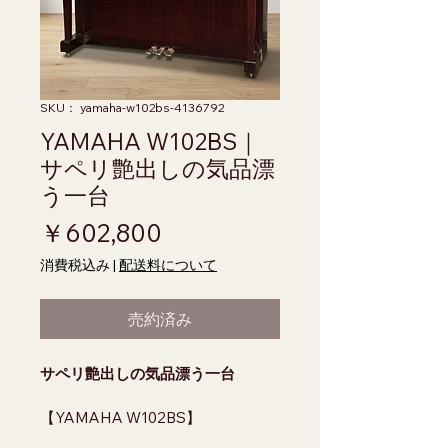
SKU： yamaha-w102bs-4136792
YAMAHA W102BS｜
サペリ艶出しの気品漂
う一台
価格
￥602,800
消費税込み
|
配送料について
売約済み
サペリ艶出しの気品漂う一台
【YAMAHA W102BS】