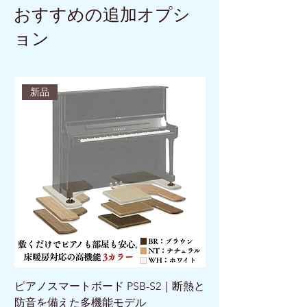
おすすめの追加オプシ
ョン
新品
ピアノスマートボード PSB-S2｜断熱と
ピアノスマートボード 
防音を備えた多機能モデル
けで床を守る新発想