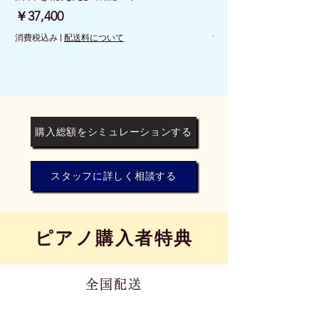
価格
価格
￥37,400
￥26,400
消費税込み
|
配送料について
消費税込み
購入総額をシミュレーションする
スタッフに詳しく相談する
​ピアノ購入者特典
全国配送