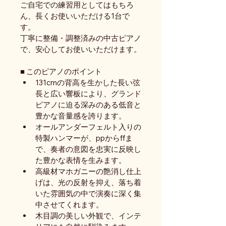
ご自宅での練習用としてはもちろ
ん、長くお使いいただける1台で
す。
丁寧に整備・調整済みの中古ピアノ
で、安心してお使いいただけます。
■ このピアノのポイント
131cmの背高を生かした長い弦
長と広い響板により、グランド
ピアノに迫る深みのある低音と
豊かな音量感を誇ります。
オールアンダーフェルト入りの
特製ハンマーが、ppからffま
で、奏者の意図を忠実に反映し
た豊かな表情を生みます。
高級材マホガニーの艶消し仕上
げは、光の反射を抑え、落ち着
いた雰囲気の中で演奏に深く集
中させてくれます。
木目調の美しい外観で、インテ