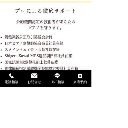
プロによる徹底サポート
公的機関認定の技術者が
あなたの
ピアノを守ります。
鍵盤楽器公正取引協議会会員
日本ピアノ調律師協会会員社員在籍
スタインウェイ会正会員社員在籍
Shigeru Kawai MPS選任調律師社員在籍
国家試験1級調律技能士社員在籍
調律職種指定試験機関技能検定委員社員在籍
電話相談
お問合せ
LINE相談
来店予約
SHOPPING GUIDE
ご利用ガイド
​ご利用ガイド