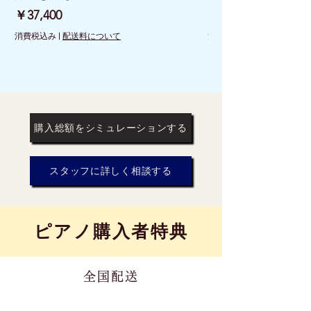
価格
価格
￥37,400
￥26,400
消費税込み
|
配送料について
消費税込み
購入総額をシミュレーションする
スタッフに詳しく相談する
​ピアノ購入者特典
全国配送