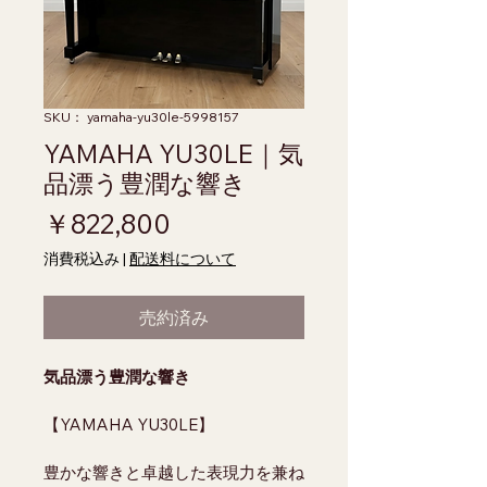
SKU： yamaha-yu30le-5998157
YAMAHA YU30LE｜気
品漂う豊潤な響き
価格
￥822,800
消費税込み
|
配送料について
売約済み
気品漂う豊潤な響き
【YAMAHA YU30LE】
豊かな響きと卓越した表現力を兼ね