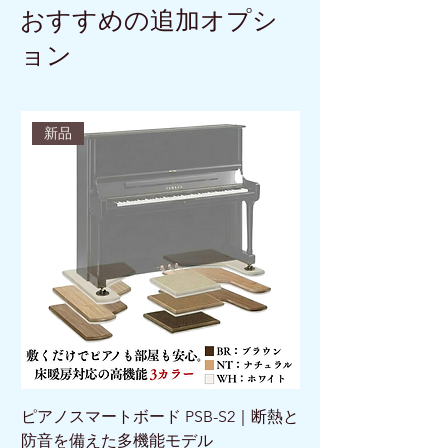
おすすめの追加オプシ
ョン
新品
ピアノスマートボード PSB-S2｜断熱と
ピアノスマートボード 
防音を備えた多機能モデル
けで床を守る新発想