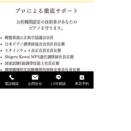
プロによる徹底サポート
公的機関認定の技術者が
あなたの
ピアノを守ります。
鍵盤楽器公正取引協議会会員
日本ピアノ調律師協会会員社員在籍
スタインウェイ会正会員社員在籍
Shigeru Kawai MPS選任調律師社員在籍
国家試験1級調律技能士社員在籍
調律職種指定試験機関技能検定委員社員在籍
電話相談
お問合せ
LINE相談
来店予約
SHOPPING GUIDE
ご利用ガイド
​ご利用ガイド
ご購入の流れ