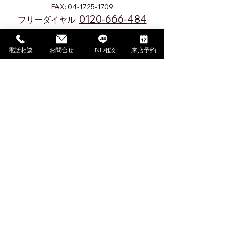
FAX:
04-1725-1709
0120-666-484
フリーダイヤル:
お問い合わせはこちら
電話相談
お問合せ
LINE相談
来店予約
10:00～18:00
​受付時間
火曜定休（祝日の場合を除く）
〒278-0022
千葉県野田市山崎1604-2
マップを見る
利用規約
特定商取引法に基づく表記
プライバシーポリシー