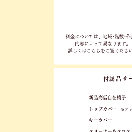
料金については、地域･階数･作
内容に
よって異なります。
詳しくは
こちら
をご覧くださ
​付属品サ
新品高低自在椅子​
トップカバー
※ア
キーカバー
クリーナー＆クロス