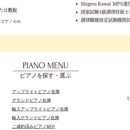
Shigeru Kawai M
たは
敷板
国家試験1級調律技能士
調律職種指定試験機関
付ピアノのみ
PIANO MENU
ピアノを探す・選ぶ
アップライトピアノ在庫
T
グランドピアノ在庫
輸入アップライトピアノ在庫
​輸入グランドピアノ在庫
​ご成約済みピアノ紹介