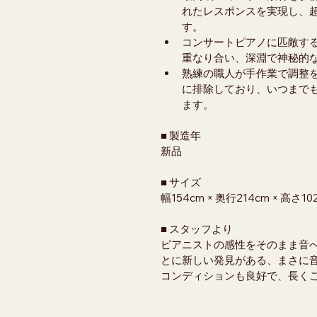
れたレスポンスを実現し、
す。
コンサートピアノに匹敵す
重なり合い、深淵で神秘的
熟練の職人が手作業で調整
に排除しており、いつまで
ます。
■ 製造年
新品
■ サイズ
幅154cm × 奥行214cm × 高さ10
■ スタッフより
ピアニストの感性をそのまま音
とに新しい発見がある、まさに
コンディションも良好で、長くご