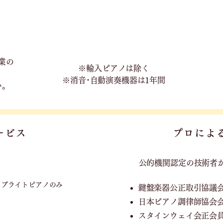
業の
※輸入ピアノは除く
※消音･自動演奏機器は1年間
い。
ービス
プロによ
公的機関認定の技術者
ップライトピアノのみ
鍵盤楽器公正取引協議
日本ピアノ調律師協会
スタインウェイ会正会