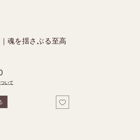
X-6｜魂を揺さぶる至高
価格
0
について
る