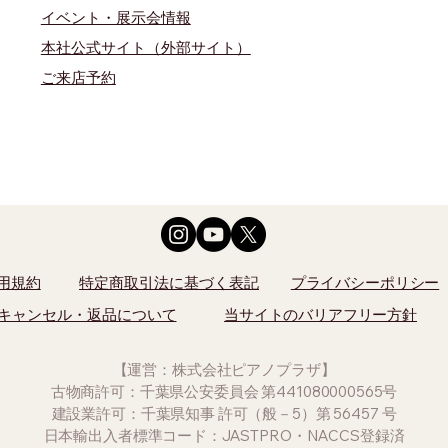
イベント・展示会情報
本社公式サイト（外部サイト）
​ご来店予約
用規約
特定商取引法に基づく表記
プライバシーポリシー
キャンセル・返品について
当サイトのバリアフリー方針
【運営：株式会社ピアノプラザ】
古物商許可：千葉県公安委員会 第441080000565号
建設業許可：千葉県知事 許可（般－5）第 56457 号
日本輸出入者標準コード：JASTPRO・NACCS登録済