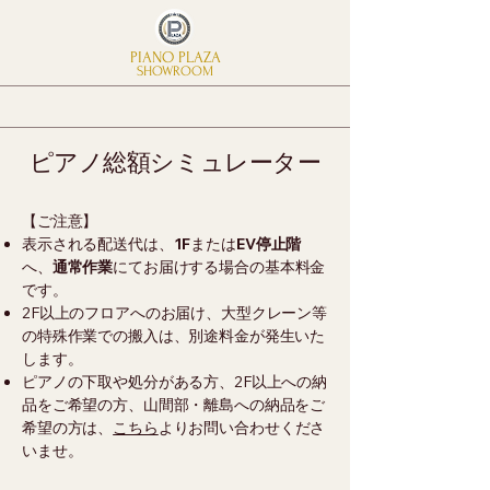
PIANO PLAZA
SHOWROOM
​ピアノ総額シミュレーター
​​【ご注意】
表示される配送代は、
1F
または
EV停止階
へ、
通常作業
にてお届けする場合の基本料金
です。
2F以上のフロアへのお届け、大型クレーン等
の特殊作業での搬入は、別途料金が発生いた
します。
ピアノの下取や処分がある方、2F以上への納
品をご希望の方、山間部・離島への納品をご
希望の方は、​
こちら
よりお問い合わせくださ
いませ。