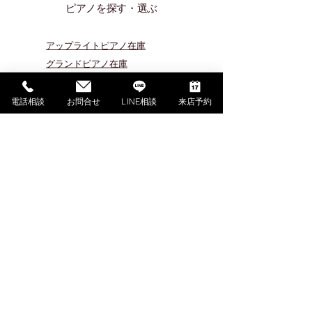
ピアノを探す・選ぶ
アップライトピアノ在庫
グランドピアノ在庫
輸入アップライトピアノ在庫
​輸入グランドピアノ在庫
電話相談
お問合せ
LINE相談
来店予約
​ご成約済みピアノ紹介
イベント・展示会情報
本社公式サイト（外部サイト）
​ご来店予約
ピアノプラザ
​ショールーム
TEL:
04-1725-1702
FAX:
04-1725-1709