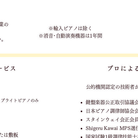
業の
※輸入ピアノは除く
※消音･自動演奏機器は1年間
い。
ービス
プロによ
公的機関認定の技術者
ップライトピアノのみ
鍵盤楽器公正取引協議
日本ピアノ調律師協会
スタインウェイ会正会
Shigeru Kawai M
たは
敷板
国家試験1級調律技能士