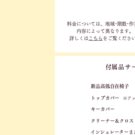
料金については、地域･階数･作
内容に
よって異なります。
詳しくは
こちら
をご覧くださ
​付属品サ
新品高低自在椅子​
トップカバー
※ア
キーカバー
クリーナー＆クロス
​
​インシュレーター
ま