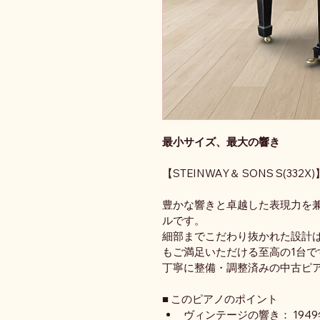
最小サイズ、最大の響き
【STEINWAY＆ SONS S(332X)
豊かな響きと卓越した表現力を
ルです。
細部までこだわり抜かれた設計
もご満足いただける至高の1台で
丁寧に整備・調整済みの中古ピ
■ このピアノのポイント
ヴィンテージの響き： 19