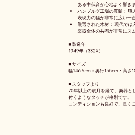
ある中低音が心地よく響き
ハンブルグ工場の真髄： 職
表現力の幅が非常に広い一
厳選された木材： 現代では
楽器全体の共鳴が非常にス
■ 製造年
1949年（332X）
■ サイズ
幅146.5cm × 奥行155cm × 高さ1
■ スタッフより
70年以上の歳月を経て、楽器と
付くようなタッチが格別です。
コンディションも良好で、長くご