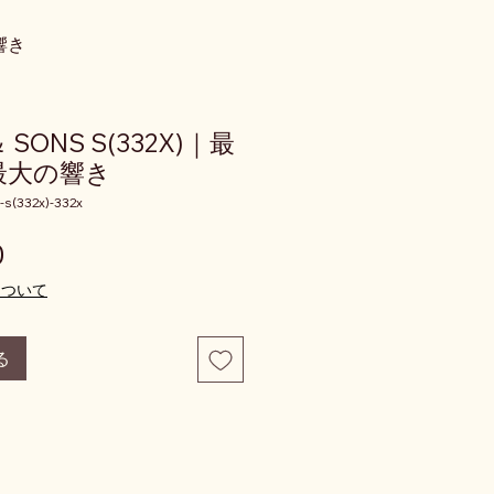
響き
 SONS S(332X)｜最
最大の響き
s(332x)-332x
価格
0
について
る