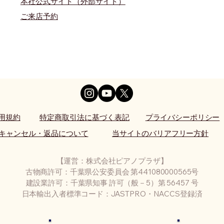
本社公式サイト（外部サイト）
​ご来店予約
用規約
特定商取引法に基づく表記
プライバシーポリシー
キャンセル・返品について
当サイトのバリアフリー方針
【運営：株式会社ピアノプラザ】
古物商許可：千葉県公安委員会 第441080000565号
建設業許可：千葉県知事 許可（般－5）第 56457 号
日本輸出入者標準コード：JASTPRO・NACCS登録済