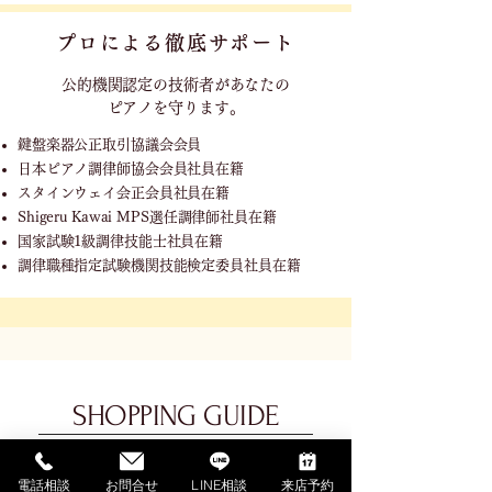
プロによる徹底サポート
公的機関認定の技術者が
あなたの
ピアノを守ります。
鍵盤楽器公正取引協議会会員
日本ピアノ調律師協会会員社員在籍
スタインウェイ会正会員社員在籍
Shigeru Kawai MPS選任調律師社員在籍
国家試験1級調律技能士社員在籍
調律職種指定試験機関技能検定委員社員在籍
SHOPPING GUIDE
ご利用ガイド
電話相談
お問合せ
LINE相談
来店予約