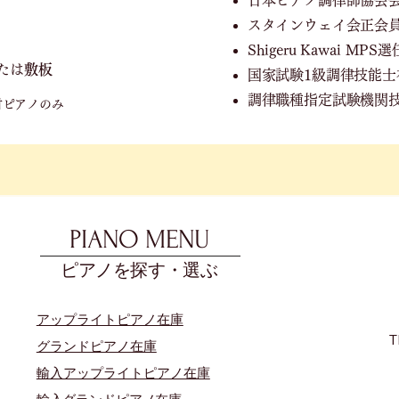
スタインウェイ会正会
Shigeru Kawai M
たは
敷板
国家試験1級調律技能士
調律職種指定試験機関
付ピアノのみ
PIANO MENU
ピアノを探す・選ぶ
アップライトピアノ在庫
T
グランドピアノ在庫
輸入アップライトピアノ在庫