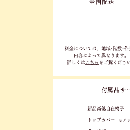
全国配送
料金については、地域･階数･作
内容に
よって異なります。
詳しくは
こちら
をご覧くださ
​付属品サ
新品高低自在椅子​
トップカバー
※ア