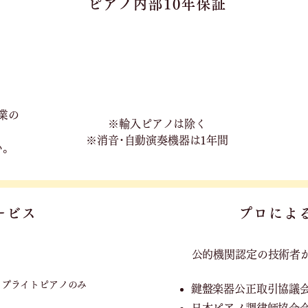
ピアノ内部10年保証
業の
※輸入ピアノは除く
※消音･自動演奏機器は1年間
い。
ービス
プロによ
公的機関認定の技術者
ップライトピアノのみ
鍵盤楽器公正取引協議
日本ピアノ調律師協会