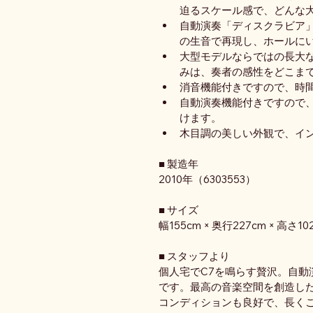
迫るスケール感で、どんな
自動演奏「ディスクラビア
の生音で再現し、ホールに
大型モデルならではの長大
みは、奏者の感性をどこま
消音機能付きですので、時
自動演奏機能付きですので
けます。
木目調の美しい外観で、イ
■ 製造年
2010年（6303553）
■ サイズ
幅155cm × 奥行227cm × 高さ10
■ スタッフより
個人宅でC7を鳴らす贅沢。自動
です。最高の音楽空間を創造し
コンディションも良好で、長くご