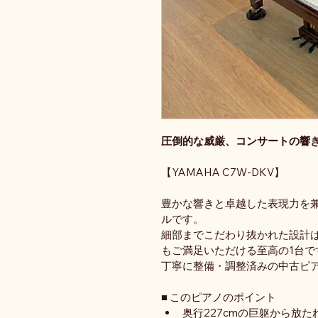
圧倒的な威厳、コンサートの響
【YAMAHA C7W-DKV】
豊かな響きと卓越した表現力を
ルです。
細部までこだわり抜かれた設計
もご満足いただける至高の1台で
丁寧に整備・調整済みの中古ピ
■ このピアノのポイント
奥行227cmの巨躯から放