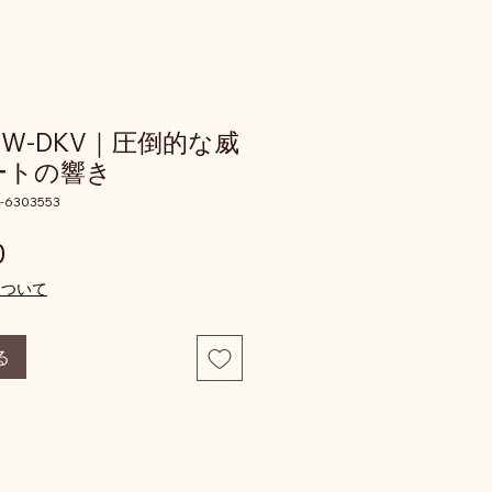
C7W-DKV｜圧倒的な威
ートの響き
-6303553
価格
0
について
る