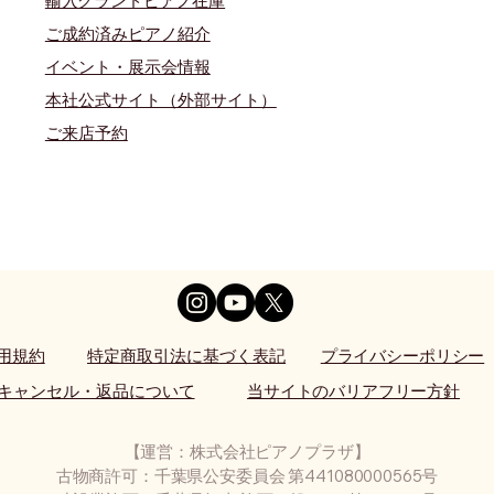
​輸入グランドピアノ在庫
​ご成約済みピアノ紹介
イベント・展示会情報
本社公式サイト（外部サイト）
​ご来店予約
用規約
特定商取引法に基づく表記
プライバシーポリシー
キャンセル・返品について
当サイトのバリアフリー方針
【運営：株式会社ピアノプラザ】
古物商許可：千葉県公安委員会 第441080000565号