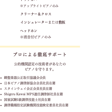
※アップライトピアノのみ
クリーナー＆クロス
​
​インシュレーター
または
敷板
ヘッドホン
※消音付ピアノのみ
プロによる徹底サポート
公的機関認定の技術者が
あなたの
ピアノを守ります。
鍵盤楽器公正取引協議会会員
日本ピアノ調律師協会会員社員在籍
スタインウェイ会正会員社員在籍
Shigeru Kawai MPS選任調律師社員在籍
国家試験1級調律技能士社員在籍
調律職種指定試験機関技能検定委員社員在籍