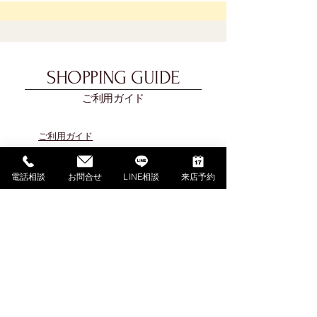
SHOPPING GUIDE
ご利用ガイド
​ご利用ガイド
ご購入の流れ
お支払い方法について
電話相談
お問合せ
LINE相談
来店予約
配送料金について
​納期について
調律・アフターサービス
ご解約・返品について
下取・買取ご相談（外部サイト）
よくあるご質問