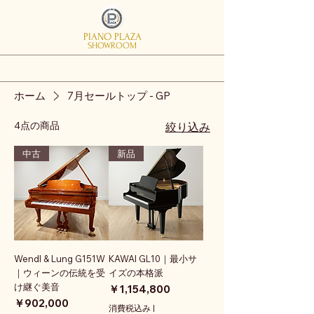
PIANO PLAZA
SHOWROOM
ホーム
7月セールトップ - GP
4点の商品
絞り込み
中古
新品
Wendl & Lung G151W
KAWAI GL10｜最小サ
｜ウィーンの伝統を受
イズの本格派
け継ぐ美音
価格
￥1,154,800
価格
￥902,000
消費税込み
|