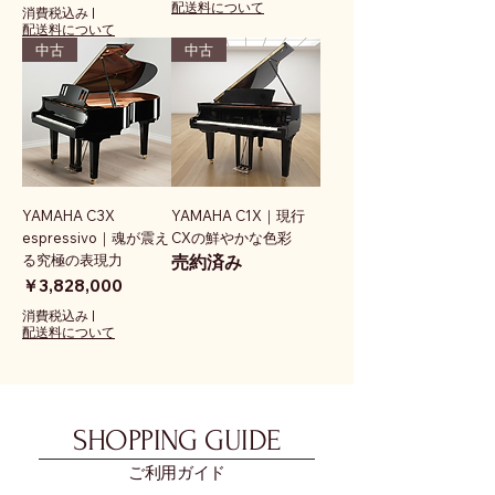
配送料について
消費税込み
|
配送料について
中古
中古
YAMAHA C3X
YAMAHA C1X｜現行
espressivo｜魂が震え
CXの鮮やかな色彩
る究極の表現力
売約済み
価格
￥3,828,000
消費税込み
|
配送料について
SHOPPING GUIDE
ご利用ガイド