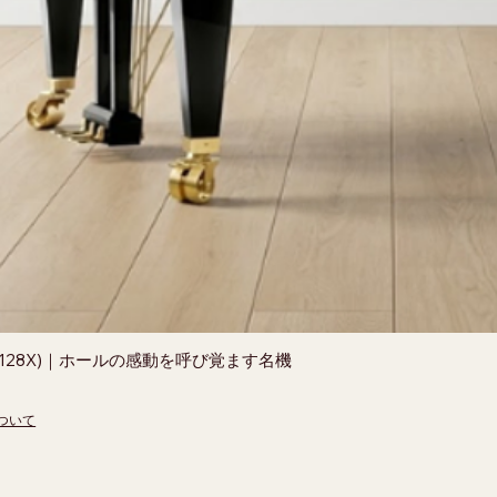
56(128X)｜ホールの感動を呼び覚ます名機
ついて