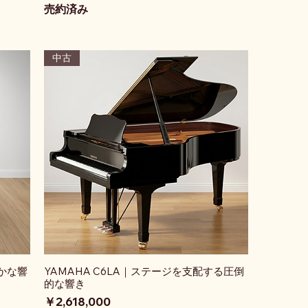
売約済み
中古
豊かな響
YAMAHA C6LA｜ステージを支配する圧倒
的な響き
価格
￥2,618,000