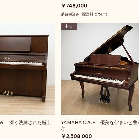
価格
￥748,000
消費税込み
|
配送料について
中古
1AWn｜深く洗練された極上
YAMAHA C2CP｜優美な佇まいと
き
価格
￥2,508,000