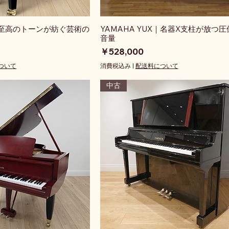
4｜至高のトーンが紡ぐ芸術の
YAMAHA YUX｜名器X支柱が放つ
音量
価格
￥528,000
ついて
消費税込み
|
配送料について
中古