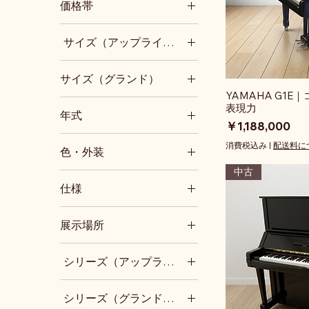
価格帯
～30万円
サイズ（アップライト）
30～50万円
50～100万円
小型(～高さ110cm台)
サイズ（グランド）
100～200万円
1型相当(高さ120cm台)
YAMAHA G1
200～300万円
3型相当(高さ130cm台)
小型(～奥行150cm台)
表現力
年式
300～500万円
1型相当(奥行160cm台)
価格
￥1,188,000
500万円～
2型相当(奥行170cm台)
～1970年代
消費税込み
|
配送料に
色・外装
3型相当(奥行180cm台)
1980年代
中古
5型相当以上(奥行200cm
1990年代
黒
～)
仕様
2000年代
ウォルナット
2010年代
マホガニー
消音付き
展示場所
2020年代～
白
自動演奏付き
その他色
トランスアコースティッ
ショールーム展示中
ク付き
シリーズ（アップライトピアノ）
木目調
梅郷倉庫展示中
大型譜面台
艶消し
アップライト：YUSシリ
X支柱
ーズ(ヤマハ)
シリーズ（グランドピアノ）
猫脚