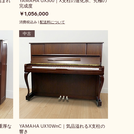
包まれ
YAMAHA UX300｜X支柱の進化系、究極の
完成度
価格
￥1,056,000
消費税込み
|
配送料について
中古
る重厚な
YAMAHA UX10WnC｜気品溢れるX支柱の
響き