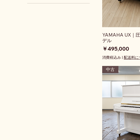
アグラフ搭載(アップライ
アップライト：YUシリー
グランド：Sシリーズ(ヤ
ト)
ズ(ヤマハ)
マハ)
アップライト：UXシリー
グランド：CXシリーズ
ズ(ヤマハ)
(ヤマハ)
アップライト：Wシリー
グランド：Cシリーズ(ヤ
YAMAHA UX
ズ(ヤマハ)
マハ)
デル
アップライト：Uシリー
グランド：Gシリーズ(ヤ
価格
￥495,000
ズ(ヤマハ)
マハ)
消費税込み
|
配送料に
グランド：Aシリーズ(ヤ
マハ)
中古