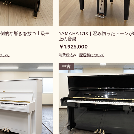
｜圧倒的な響きを放つ上級モ
YAMAHA C1X｜澄み切ったトーン
上の音楽
価格
￥1,925,000
ついて
消費税込み
|
配送料について
中古