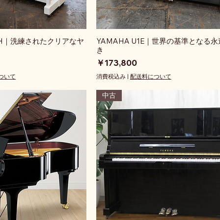
GWH｜洗練されたクリアなヤ
YAMAHA U1E｜世界の基準となる
き
価格
￥173,800
ついて
消費税込み
|
配送料について
中古