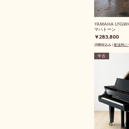
YAMAHA U1
マハトーン
価格
￥283,800
消費税込み
|
配送料に
中古