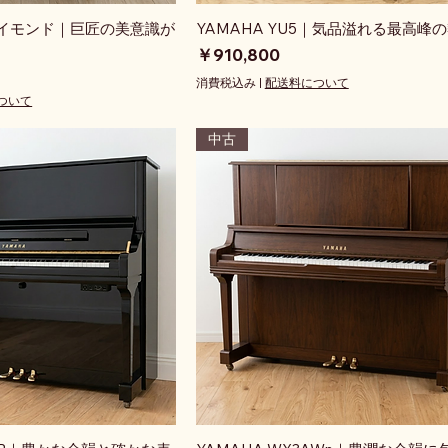
Bレイモンド｜巨匠の美意識が
YAMAHA YU5｜気品溢れる最高峰
価格
￥910,800
消費税込み
|
配送料について
ついて
中古