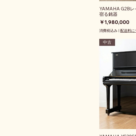
YAMAHA G2
宿る銘器
価格
￥1,980,000
消費税込み
|
配送料に
中古