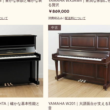
30SB｜豊かな余韻と確かな表
YAMAHA WX3AWn｜豊潤な余韻に
る贅沢
価格
￥869,000
ついて
消費税込み
|
配送料について
中古
1SHTA｜確かな基本性能と
YAMAHA W201｜大譜面台が支え
音