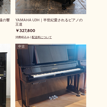
永遠の響
YAMAHA U3H｜半世紀愛されるピアノの
王道
価格
￥327,800
消費税込み
|
配送料について
中古