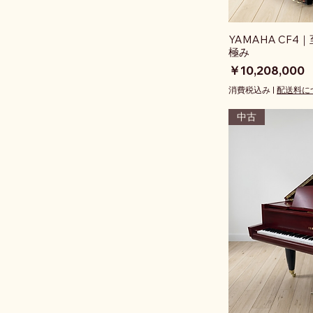
YAMAHA CF
極み
価格
￥10,208,000
消費税込み
|
配送料に
中古