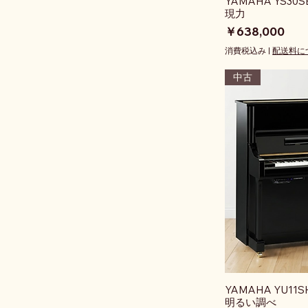
YAMAHA YS
現力
価格
￥638,000
消費税込み
|
配送料に
中古
YAMAHA YU1
明るい調べ