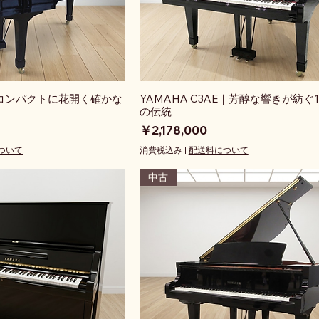
E｜コンパクトに花開く確かな
YAMAHA C3AE｜芳醇な響きが紡ぐ1
の伝統
価格
￥2,178,000
ついて
消費税込み
|
配送料について
中古