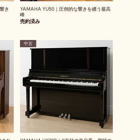
の響き
YAMAHA YU50｜圧倒的な響きを纏う最高
峰
売約済み
中古