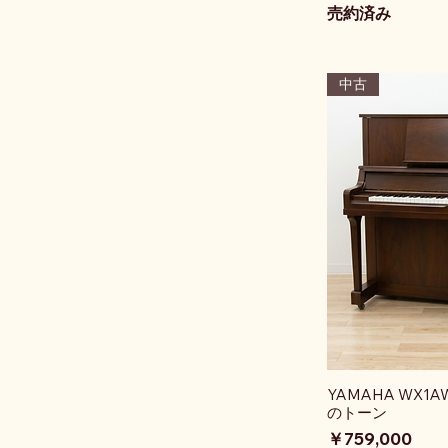
売約済み
中古
YAMAHA WX
のトーン
価格
￥759,000