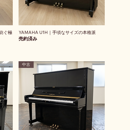
が紡ぐ極
YAMAHA U1H｜手頃なサイズの本格派
売約済み
中古