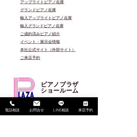
アップライトピアノ在庫
グランドピアノ在庫
輸入アップライトピアノ在庫
​輸入グランドピアノ在庫
​ご成約済みピアノ紹介
イベント・展示会情報
本社公式サイト（外部サイト）
​ご来店予約
ピアノプラザ
​ショールーム
TEL:
04-1725-1702
電話相談
お問合せ
LINE相談
来店予約
FAX:
04-1725-1709
0120-666-484
フリーダイヤル: