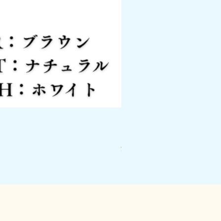
ピアノスマートボード PSB
価格
￥26,400
消費税込み
|
配送料について