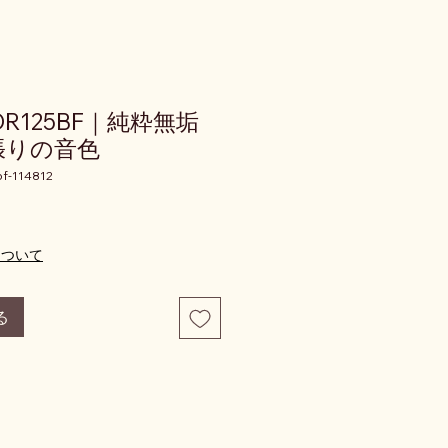
 DR125BF｜純粋無垢
張りの音色
f-114812
価格
について
る