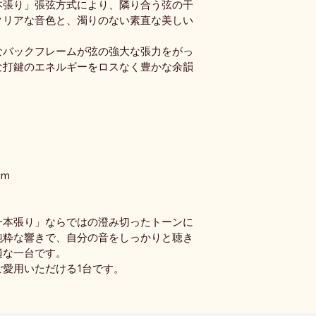
本張り」張弦方式により、隣り合う弦の干
クリアな音色と、濁りのない素直な美しい
なバックフレームが弦の強大な張力をがっ
な打鍵のエネルギーをロスなく豊かな余韻
cm
一本張り」ならではの澄み切ったトーンに
純粋な響きで、自分の音をしっかりと聴き
適な一台です。
愛用いただける1台です。