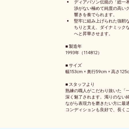
ディアパソン伝統の「総一
渉がない極めて純度の高い
響きを奏でられます。
堅牢に組み上げられた強靭
ちりと支え、ダイナミック
へと昇華させます。
■ 製造年
1993年（114812）
■ サイズ
幅153cm × 奥行59cm × 高さ125
■ スタッフより
熟練の職人がこだわり抜いた「
深く魅了されます。濁りのない
ながら表現力を磨きたい方に最
コンディションも良好で、長くご