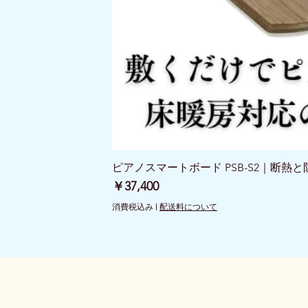
ピアノスマートボード PSB-S2｜断熱
価格
￥37,400
消費税込み
|
配送料について