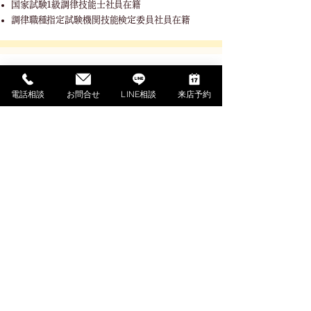
国家試験1級調律技能士社員在籍
調律職種指定試験機関技能検定委員社員在籍
SHOPPING GUIDE
電話相談
お問合せ
LINE相談
来店予約
ご利用ガイド
​ご利用ガイド
ご購入の流れ
お支払い方法について
配送料金について
​納期について
調律・アフターサービス
ご解約・返品について
下取・買取ご相談（外部サイト）
よくあるご質問