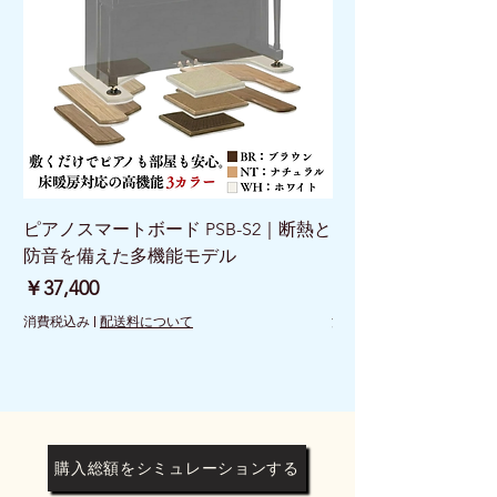
ピアノスマートボード PSB-S2｜断熱と
ピアノスマートボード 
防音を備えた多機能モデル
けで床を守る新発想
価格
価格
￥37,400
￥26,400
消費税込み
|
配送料について
消費税込み
購入総額をシミュレーションする