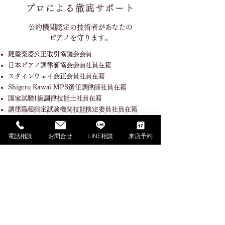
プロによる徹底サポート
公的機関認定の技術者が
あなたの
ピアノを守ります。
鍵盤楽器公正取引協議会会員
日本ピアノ調律師協会会員社員在籍
スタインウェイ会正会員社員在籍
Shigeru Kawai MPS選任調律師社員在籍
国家試験1級調律技能士社員在籍
調律職種指定試験機関技能検定委員社員在籍
電話相談
お問合せ
LINE相談
来店予約
SHOPPING GUIDE
ご利用ガイド
​ご利用ガイド
ご購入の流れ