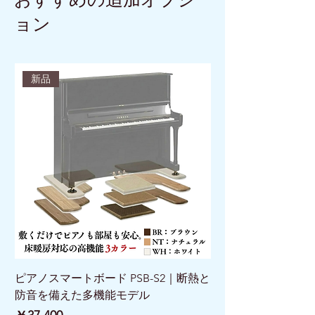
おすすめの追加オプシ
ョン
新品
ピアノスマートボード PSB-S2｜断熱と
ピアノスマートボード 
防音を備えた多機能モデル
けで床を守る新発想