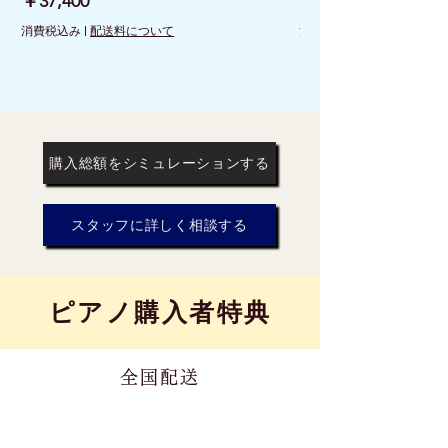
価格
価格
￥37,400
￥26,400
消費税込み
|
配送料について
消費税込み
購入総額をシミュレーションする
スタッフに詳しく相談する
​ピアノ購入者特典
全国配送