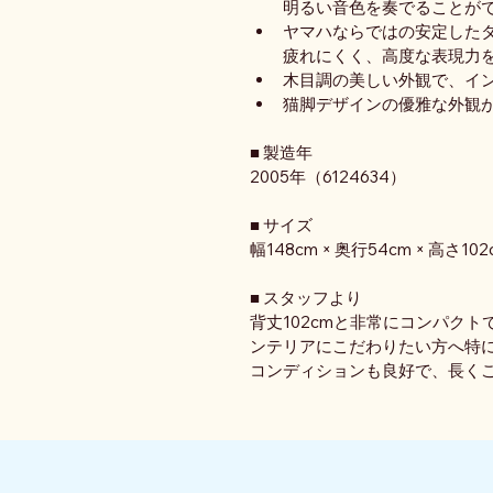
明るい音色を奏でることが
ヤマハならではの安定した
疲れにくく、高度な表現力
木目調の美しい外観で、イ
猫脚デザインの優雅な外観
■ 製造年
2005年（6124634）
■ サイズ
幅148cm × 奥行54cm × 高さ102
■ スタッフより
背丈102cmと非常にコンパク
ンテリアにこだわりたい方へ特
コンディションも良好で、長くご