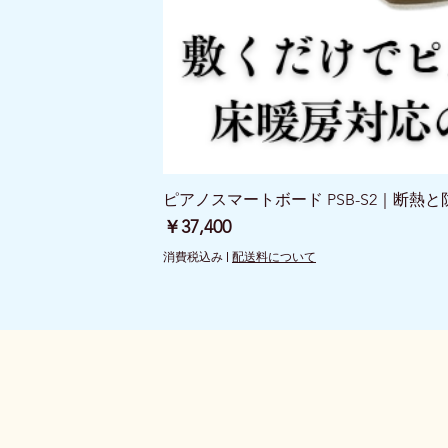
ピアノスマートボード PSB-S2｜断熱
価格
￥37,400
消費税込み
|
配送料について