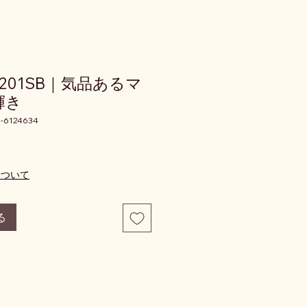
MI201SB｜気品あるマ
輝き
-6124634
価格
について
る