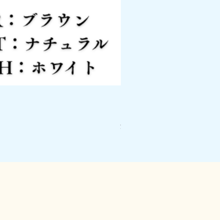
ピアノスマートボード PSB
価格
￥26,400
消費税込み
|
配送料について