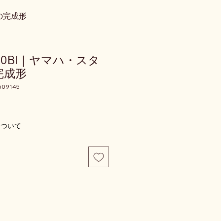
ドの完成形
U10Bl｜ヤマハ・スタ
完成形
509145
価格
について