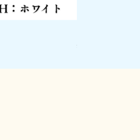
ピアノスマートボード PSB
価格
￥26,400
消費税込み
|
配送料について