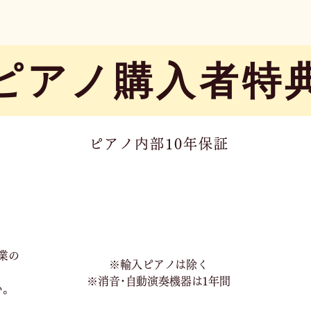
​ピアノ購入者特
ピアノ内部10年保証
業の
※輸入ピアノは除く
※消音･自動演奏機器は1年間
い。