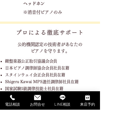
ヘッドホン
※消音付ピアノのみ
プロによる徹底サポート
公的機関認定の技術者が
あなたの
ピアノを守ります。
鍵盤楽器公正取引協議会会員
日本ピアノ調律師協会会員社員在籍
スタインウェイ会正会員社員在籍
Shigeru Kawai MPS選任調律師社員在籍
国家試験1級調律技能士社員在籍
調律職種指定試験機関技能検定委員社員在籍
電話相談
お問合せ
LINE相談
来店予約
SHOPPING GUIDE
ご利用ガイド