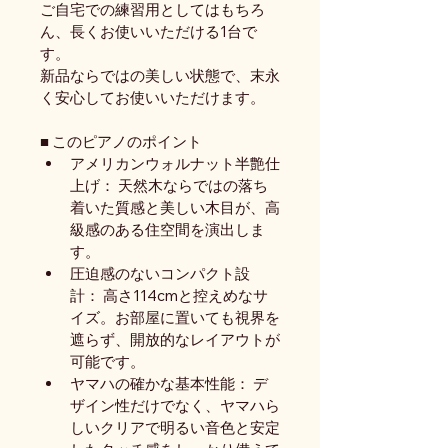
ご自宅での練習用としてはもちろ
ん、長くお使いいただける1台で
す。
新品ならではの美しい状態で、末永
く安心してお使いいただけます。
■ このピアノのポイント
アメリカンウォルナット半艶仕
上げ： 天然木ならではの落ち
着いた質感と美しい木目が、高
級感のある住空間を演出しま
す。
圧迫感のないコンパクト設
計： 高さ114cmと控えめなサ
イズ。お部屋に置いても視界を
遮らず、開放的なレイアウトが
可能です。
ヤマハの確かな基本性能： デ
ザイン性だけでなく、ヤマハら
しいクリアで明るい音色と安定