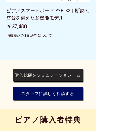
ピアノスマートボード PSB-S2｜断熱と
ピアノスマートボード 
防音を備えた多機能モデル
けで床を守る新発想
価格
価格
￥37,400
￥26,400
消費税込み
|
配送料について
消費税込み
購入総額をシミュレーションする
スタッフに詳しく相談する
​ピアノ購入者特典