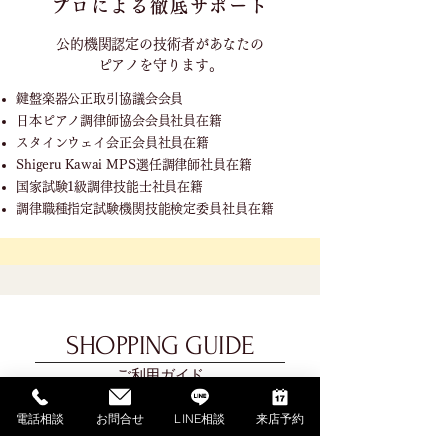
プロによる徹底サポート
公的機関認定の技術者が
あなたの
ピアノを守ります。
鍵盤楽器公正取引協議会会員
日本ピアノ調律師協会会員社員在籍
スタインウェイ会正会員社員在籍
Shigeru Kawai MPS選任調律師社員在籍
国家試験1級調律技能士社員在籍
調律職種指定試験機関技能検定委員社員在籍
SHOPPING GUIDE
ご利用ガイド
電話相談
お問合せ
LINE相談
来店予約
​ご利用ガイド