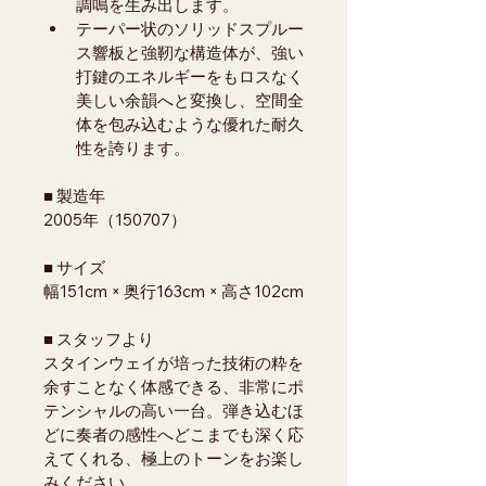
調鳴を生み出します。
テーパー状のソリッドスプルー
ス響板と強靭な構造体が、強い
打鍵のエネルギーをもロスなく
美しい余韻へと変換し、空間全
体を包み込むような優れた耐久
性を誇ります。
■ 製造年
2005年（150707）
■ サイズ
幅151cm × 奥行163cm × 高さ102cm
■ スタッフより
スタインウェイが培った技術の粋を
余すことなく体感できる、非常にポ
テンシャルの高い一台。弾き込むほ
どに奏者の感性へどこまでも深く応
えてくれる、極上のトーンをお楽し
みください。