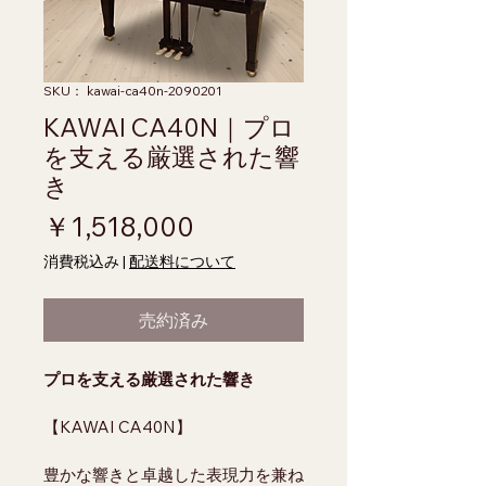
SKU： kawai-ca40n-2090201
KAWAI CA40N｜プロ
を支える厳選された響
き
価格
￥1,518,000
消費税込み
|
配送料について
売約済み
プロを支える厳選された響き
【KAWAI CA40N】
豊かな響きと卓越した表現力を兼ね