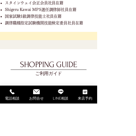
スタインウェイ会正会員社員在籍
Shigeru Kawai MPS選任調律師社員在籍
国家試験1級調律技能士社員在籍
調律職種指定試験機関技能検定委員社員在籍
SHOPPING GUIDE
ご利用ガイド
​ご利用ガイド
ご購入の流れ
電話相談
お問合せ
LINE相談
来店予約
お支払い方法について
配送料金について
​納期について
調律・アフターサービス