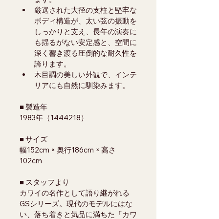
厳選された大径の支柱と堅牢な
ボディ構造が、太い弦の振動を
しっかりと支え、長年の演奏に
も揺るがない安定感と、空間に
深く響き渡る圧倒的な耐久性を
誇ります。
木目調の美しい外観で、インテ
リアにも自然に馴染みます。
■ 製造年
1983年（1444218）
■ サイズ
幅152cm × 奥行186cm × 高さ
102cm
■ スタッフより
カワイの名作として語り継がれる
GSシリーズ。現代のモデルにはな
い、落ち着きと気品に満ちた「カワ