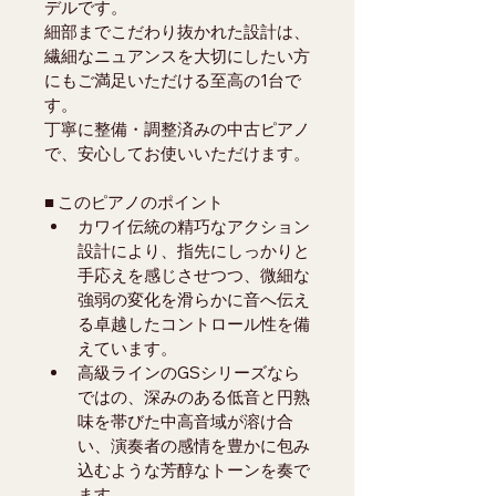
デルです。
細部までこだわり抜かれた設計は、
繊細なニュアンスを大切にしたい方
にもご満足いただける至高の1台で
す。
丁寧に整備・調整済みの中古ピアノ
で、安心してお使いいただけます。
■ このピアノのポイント
カワイ伝統の精巧なアクション
設計により、指先にしっかりと
手応えを感じさせつつ、微細な
強弱の変化を滑らかに音へ伝え
る卓越したコントロール性を備
えています。
高級ラインのGSシリーズなら
ではの、深みのある低音と円熟
味を帯びた中高音域が溶け合
い、演奏者の感情を豊かに包み
込むような芳醇なトーンを奏で
ます。