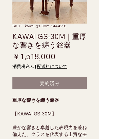
SKU： kawai-gs-30m-1444218
KAWAI GS-30M｜重厚
な響きを纏う銘器
価格
￥1,518,000
消費税込み
|
配送料について
売約済み
重厚な響きを纏う銘器
【KAWAI GS-30M】
豊かな響きと卓越した表現力を兼ね
備えた、クラスを代表する上質なモ