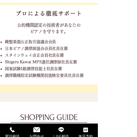
プロによる徹底サポート
公的機関認定の技術者が
あなたの
ピアノを守ります。
鍵盤楽器公正取引協議会会員
日本ピアノ調律師協会会員社員在籍
スタインウェイ会正会員社員在籍
Shigeru Kawai MPS選任調律師社員在籍
国家試験1級調律技能士社員在籍
調律職種指定試験機関技能検定委員社員在籍
SHOPPING GUIDE
ご利用ガイド
電話相談
お問合せ
LINE相談
来店予約