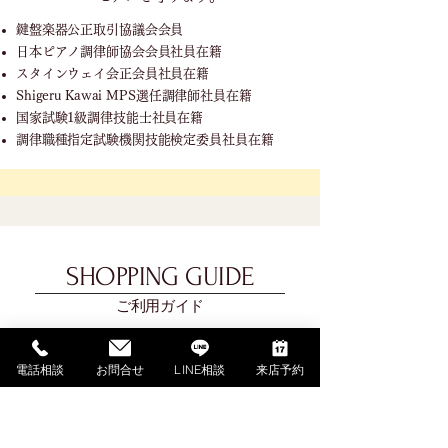
鍵盤楽器公正取引協議会会員
日本ピアノ調律師協会会員社員在籍
スタインウェイ会正会員社員在籍
Shigeru Kawai MPS選任調律師社員在籍
国家試験1級調律技能士社員在籍
調律職種指定試験機関技能検定委員社員在籍
SHOPPING GUIDE
ご利用ガイド
​ご利用ガイド
電話相談
お問合せ
LINE相談
来店予約
ご購入の流れ
お支払い方法について
配送料金について