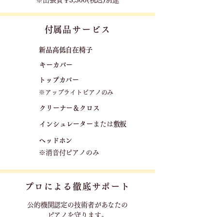
※出張費￥3,300(税込)別途
​付属品サービス
新品高低自在椅子​
キーカバー
トップカバー
※アップライトピアノのみ
クリーナー＆クロス
​
​インシュレーター
または
敷板
ヘッドホン
※消音付ピアノのみ
プロによる徹底サポート
公的機関認定の技術者が
あなたの
ピアノを守ります。