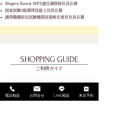
Shigeru Kawai MPS選任調律師社員在籍
国家試験1級調律技能士社員在籍
調律職種指定試験機関技能検定委員社員在籍
SHOPPING GUIDE
ご利用ガイド
​ご利用ガイド
ご購入の流れ
電話相談
お問合せ
LINE相談
来店予約
お支払い方法について
配送料金について
​納期について
調律・アフターサービス
ご解約・返品について