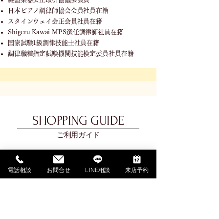
日本ピアノ調律師協会会員社員在籍
スタインウェイ会正会員社員在籍
Shigeru Kawai MPS選任調律師社員在籍
国家試験1級調律技能士社員在籍
調律職種指定試験機関技能検定委員社員在籍
SHOPPING GUIDE
ご利用ガイド
​ご利用ガイド
電話相談
お問合せ
LINE相談
来店予約
ご購入の流れ
お支払い方法について
配送料金について
​納期について