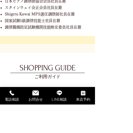
日本ピアノ調律師協会会員社員在籍
スタインウェイ会正会員社員在籍
Shigeru Kawai MPS選任調律師社員在籍
国家試験1級調律技能士社員在籍
調律職種指定試験機関技能検定委員社員在籍
SHOPPING GUIDE
ご利用ガイド
​ご利用ガイド
電話相談
お問合せ
LINE相談
来店予約
ご購入の流れ
お支払い方法について
配送料金について
​納期について
調律・アフターサービス