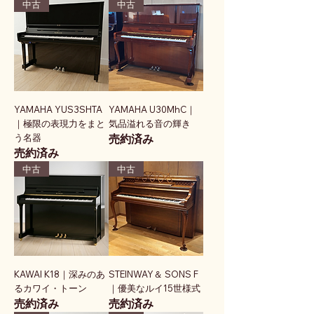
中古
中古
YAMAHA YUS3SHTA
YAMAHA U30MhC｜
｜極限の表現力をまと
気品溢れる音の輝き
う名器
売約済み
売約済み
中古
中古
KAWAI K18｜深みのあ
STEINWAY＆ SONS F
るカワイ・トーン
｜優美なルイ15世様式
売約済み
売約済み