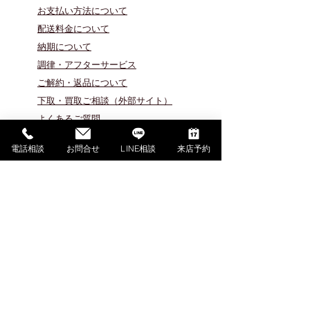
お支払い方法について
配送料金について
​納期について
調律・アフターサービス
ご解約・返品について
下取・買取ご相談（外部サイト）
よくあるご質問
電話相談
お問合せ
LINE相談
来店予約
PIANO MENU
ピアノを探す・選ぶ
アップライトピアノ在庫
グランドピアノ在庫
輸入アップライトピアノ在庫
​輸入グランドピアノ在庫
​ご成約済みピアノ紹介