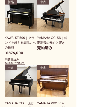
新品
中古
KAWAI KT-500｜グラ
YAMAHA GC1SN｜純
ンドを超える表現力へ
正消音の安心と響き
の挑戦
売約済み
価格
￥876,000
消費税込み
|
配送料について
中古
中古
YAMAHA C1X｜現行
YAMAHA WX106W｜