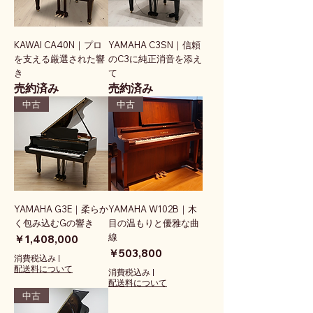
KAWAI CA40N｜プロ
YAMAHA C3SN｜信頼
を支える厳選された響
のC3に純正消音を添え
き
て
売約済み
売約済み
中古
中古
YAMAHA G3E｜柔らか
YAMAHA W102B｜木
く包み込むGの響き
目の温もりと優雅な曲
線
価格
￥1,408,000
価格
￥503,800
消費税込み
|
配送料について
消費税込み
|
配送料について
中古