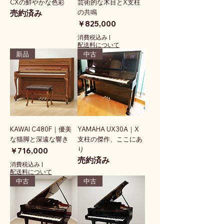
CXの鮮やかな色彩
芸術的な木目とX支柱
売約済み
の共鳴
価格
￥825,000
消費税込み
|
配送料について
新品
中古
KAWAI C480F｜優美
YAMAHA UX30A｜X
な猫脚と深遠な響き
支柱の傑作、ここにあ
り
価格
￥716,000
売約済み
消費税込み
|
配送料について
中古
中古