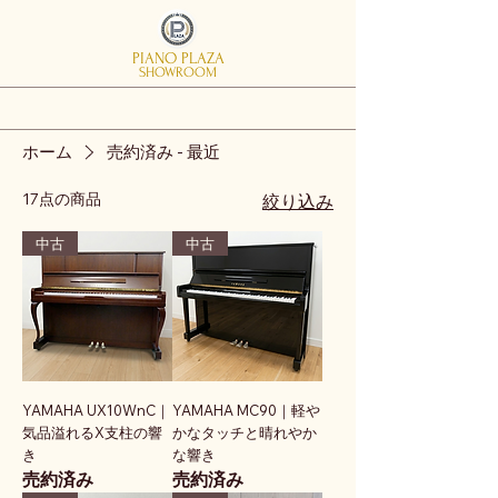
PIANO PLAZA
SHOWROOM
ホーム
売約済み - 最近
17点の商品
絞り込み
中古
中古
YAMAHA UX10WnC｜
YAMAHA MC90｜軽や
気品溢れるX支柱の響
かなタッチと晴れやか
き
な響き
売約済み
売約済み