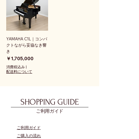
YAMAHA C1L｜コンパ
クトながら妥協なき響
き
価格
￥1,705,000
消費税込み
|
配送料について
SHOPPING GUIDE
ご利用ガイド
​ご利用ガイド
ご購入の流れ