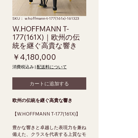
SKU： w.hoffmann-t-177(161x)-161323
W.HOFFMANN T-
177(161X)｜欧州の伝
統を継ぐ高貴な響き
価格
￥4,180,000
消費税込み
|
配送料について
カートに追加する
欧州の伝統を継ぐ高貴な響き
【W.HOFFMANN T-177(161X)】
豊かな響きと卓越した表現力を兼ね
備えた、クラスを代表する上質なモ