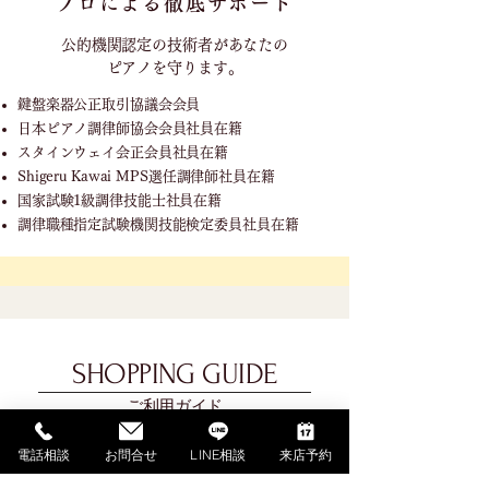
プロによる徹底サポート
公的機関認定の技術者が
あなたの
ピアノを守ります。
鍵盤楽器公正取引協議会会員
日本ピアノ調律師協会会員社員在籍
スタインウェイ会正会員社員在籍
Shigeru Kawai MPS選任調律師社員在籍
国家試験1級調律技能士社員在籍
調律職種指定試験機関技能検定委員社員在籍
SHOPPING GUIDE
ご利用ガイド
電話相談
お問合せ
LINE相談
来店予約
​ご利用ガイド