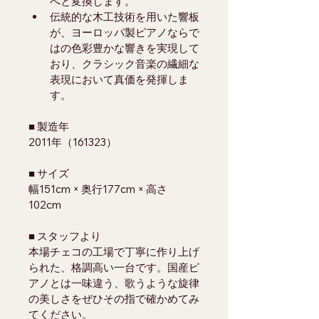
へと変換します。
伝統的な木工技術を用いた響板
が、ヨーロッパ製ピアノならで
はの色彩豊かな響きを実現して
おり、クラシック音楽の繊細な
表現において真価を発揮しま
す。
■ 製造年
2011年（161323）
■ サイズ
幅151cm × 奥行177cm × 高さ
102cm
■ スタッフより
本場チェコの工場で丁寧に作り上げ
られた、格調高い一台です。国産ピ
アノとは一味違う、歌うような旋律
の美しさをぜひその指で確かめてみ
てください。