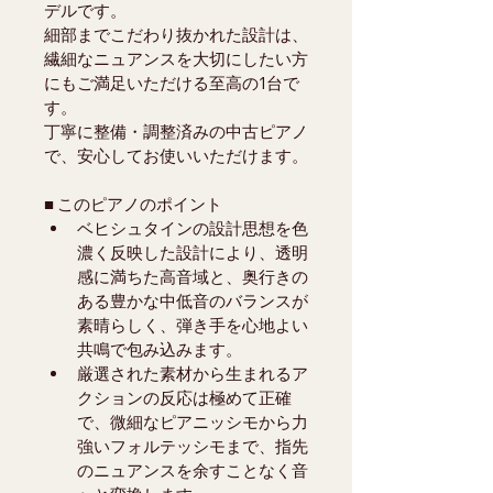
デルです。
細部までこだわり抜かれた設計は、
繊細なニュアンスを大切にしたい方
にもご満足いただける至高の1台で
す。
丁寧に整備・調整済みの中古ピアノ
で、安心してお使いいただけます。
■ このピアノのポイント
ベヒシュタインの設計思想を色
濃く反映した設計により、透明
感に満ちた高音域と、奥行きの
ある豊かな中低音のバランスが
素晴らしく、弾き手を心地よい
共鳴で包み込みます。
厳選された素材から生まれるア
クションの反応は極めて正確
で、微細なピアニッシモから力
強いフォルテッシモまで、指先
のニュアンスを余すことなく音