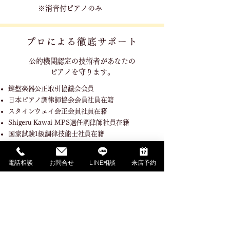
※消音付ピアノのみ
プロによる徹底サポート
公的機関認定の技術者が
あなたの
ピアノを守ります。
鍵盤楽器公正取引協議会会員
日本ピアノ調律師協会会員社員在籍
スタインウェイ会正会員社員在籍
Shigeru Kawai MPS選任調律師社員在籍
国家試験1級調律技能士社員在籍
調律職種指定試験機関技能検定委員社員在籍
電話相談
お問合せ
LINE相談
来店予約
SHOPPING GUIDE
ご利用ガイド