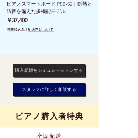
ピアノスマートボード PSB-S2｜断熱と
ピアノスマートボード 
防音を備えた多機能モデル
けで床を守る新発想
価格
価格
￥37,400
￥26,400
消費税込み
|
配送料について
消費税込み
購入総額をシミュレーションする
スタッフに詳しく相談する
​ピアノ購入者特典
全国配送