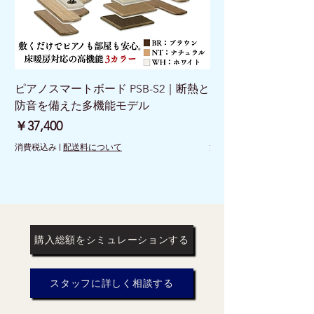
ピアノスマートボード PSB-S2｜断熱と
ピアノスマートボード 
防音を備えた多機能モデル
けで床を守る新発想
価格
価格
￥37,400
￥26,400
消費税込み
|
配送料について
消費税込み
購入総額をシミュレーションする
スタッフに詳しく相談する