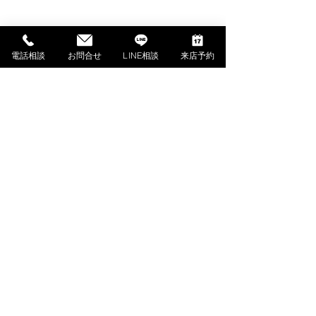
SHOPPING GUIDE
ご利用ガイド
電話相談
お問合せ
LINE相談
来店予約
​ご利用ガイド
ご購入の流れ
お支払い方法について
配送料金について
​納期について
調律・アフターサービス
ご解約・返品について
下取・買取ご相談（外部サイト）
よくあるご質問
PIANO MENU