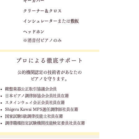
キーカバー
クリーナー＆クロス
​
​インシュレーター
または
敷板
ヘッドホン
※消音付ピアノのみ
プロによる徹底サポート
公的機関認定の技術者が
あなたの
ピアノを守ります。
鍵盤楽器公正取引協議会会員
日本ピアノ調律師協会会員社員在籍
スタインウェイ会正会員社員在籍
Shigeru Kawai MPS選任調律師社員在籍
国家試験1級調律技能士社員在籍
調律職種指定試験機関技能検定委員社員在籍