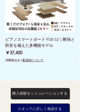
ピアノスマートボード PSB-S2｜断熱と
ピアノスマートボード 
防音を備えた多機能モデル
けで床を守る新発想
価格
価格
￥37,400
￥26,400
消費税込み
|
配送料について
消費税込み
購入総額をシミュレーションする
スタッフに詳しく相談する