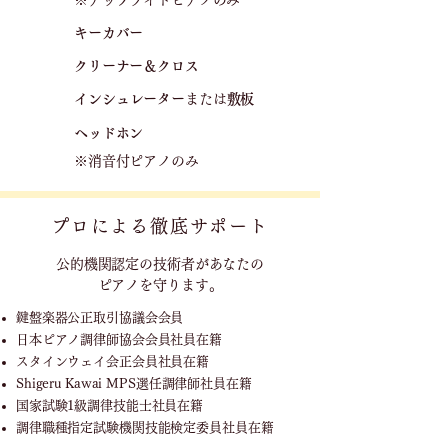
※アップライトピアノのみ
キーカバー
クリーナー＆クロス
​
​インシュレーター
または
敷板
ヘッドホン
※消音付ピアノのみ
プロによる徹底サポート
公的機関認定の技術者が
あなたの
ピアノを守ります。
鍵盤楽器公正取引協議会会員
日本ピアノ調律師協会会員社員在籍
スタインウェイ会正会員社員在籍
Shigeru Kawai MPS選任調律師社員在籍
国家試験1級調律技能士社員在籍
調律職種指定試験機関技能検定委員社員在籍