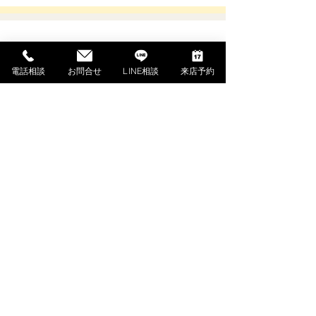
SHOPPING GUIDE
電話相談
お問合せ
LINE相談
来店予約
ご利用ガイド
​ご利用ガイド
ご購入の流れ
お支払い方法について
配送料金について
​納期について
調律・アフターサービス
ご解約・返品について
下取・買取ご相談（外部サイト）
よくあるご質問