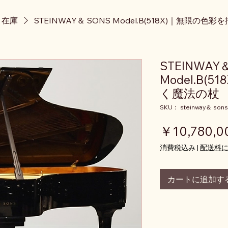
ノ在庫
STEINWAY＆ SONS Model.B(518X)｜無限の色
STEINWAY
Model.B(
く魔法の杖
SKU： steinway＆ sons
￥10,780,0
消費税込み
|
配送料
カートに追加す