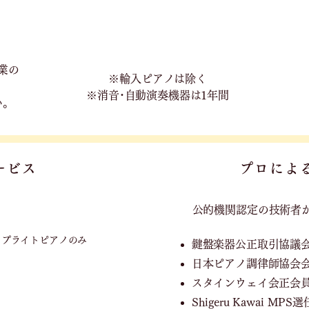
業の
※輸入ピアノは除く
※消音･自動演奏機器は1年間
い。
ービス
プロによ
公的機関認定の技術者
ップライトピアノのみ
鍵盤楽器公正取引協議
日本ピアノ調律師協会
スタインウェイ会正会
Shigeru Kawai M