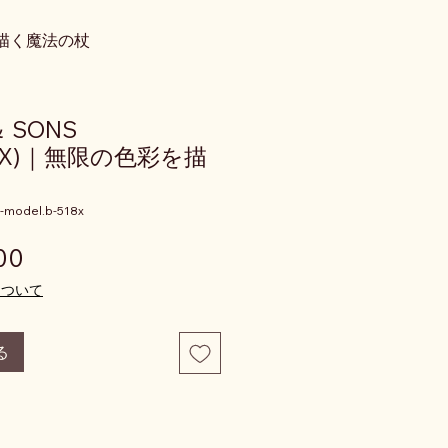
彩を描く魔法の杖
＆ SONS
518X)｜無限の色彩を描
-model.b-518x
価格
00
について
る