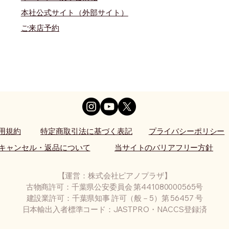
本社公式サイト（外部サイト）
​ご来店予約
用規約
特定商取引法に基づく表記
プライバシーポリシー
キャンセル・返品について
当サイトのバリアフリー方針
【運営：株式会社ピアノプラザ】
古物商許可：千葉県公安委員会 第441080000565号
建設業許可：千葉県知事 許可（般－5）第 56457 号
日本輸出入者標準コード：JASTPRO・NACCS登録済