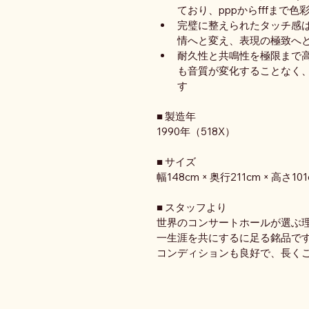
ており、pppからfffまで
完璧に整えられたタッチ感
情へと変え、表現の極致へ
耐久性と共鳴性を極限まで
も音質が変化することなく
す
■ 製造年
1990年（518X）
■ サイズ
幅148cm × 奥行211cm × 高さ10
■ スタッフより
世界のコンサートホールが選ぶ
一生涯を共にするに足る銘品で
コンディションも良好で、長くご