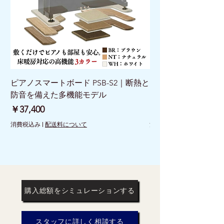
ピアノスマートボード PSB-S2｜断熱と
ピアノスマートボード 
防音を備えた多機能モデル
けで床を守る新発想
価格
価格
￥37,400
￥26,400
消費税込み
|
配送料について
消費税込み
購入総額をシミュレーションする
スタッフに詳しく相談する