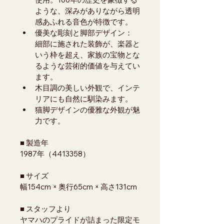
ような、深みがありながら透明
感あふれる音色が特徴です。
優美な彫刻と脚部デザイン： 
細部に施された装飾が、楽器と
いう枠を超え、家族の宝物とな
るような芸術的価値を与えてい
ます。
木目調の美しい外観で、インテ
リアにも自然に馴染みます。
猫脚デザインの優雅な外観が魅
力です。
■ 製造年
1987年（4413358）
■ サイズ
幅154cm × 奥行65cm × 高さ131cm
■ スタッフより
ヤマハのプライドが詰まった限定モ