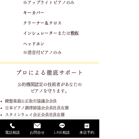
※アップライトピアノのみ
キーカバー
クリーナー＆クロス
​
​インシュレーター
または
敷板
ヘッドホン
※消音付ピアノのみ
プロによる徹底サポート
公的機関認定の技術者が
あなたの
ピアノを守ります。
鍵盤楽器公正取引協議会会員
日本ピアノ調律師協会会員社員在籍
スタインウェイ会正会員社員在籍
Shigeru Kawai MPS選任調律師社員在籍
国家試験1級調律技能士社員在籍
電話相談
お問合せ
LINE相談
来店予約
調律職種指定試験機関技能検定委員社員在籍