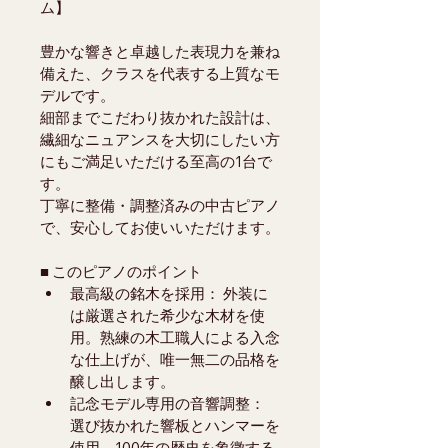
ム】
豊かな響きと卓越した表現力を兼ね
備えた、クラスを代表する上質なモ
デルです。
細部までこだわり抜かれた設計は、
繊細なニュアンスを大切にしたい方
にもご満足いただける至高の1台で
す。
丁寧に整備・調整済みの中古ピアノ
で、安心してお使いいただけます。
■ このピアノのポイント
最高級の銘木を採用： 外装に
は厳選された希少な木材を使
用。熟練の木工職人による入念
な仕上げが、唯一無二の品格を
醸し出します。
記念モデル専用の音響調整： 
選び抜かれた響板とハンマーを
使用。100年の歴史を象徴する