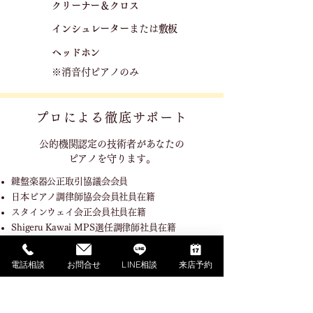
クリーナー＆クロス
​
​インシュレーター
または
敷板
ヘッドホン
※消音付ピアノのみ
プロによる徹底サポート
公的機関認定の技術者が
あなたの
ピアノを守ります。
鍵盤楽器公正取引協議会会員
日本ピアノ調律師協会会員社員在籍
スタインウェイ会正会員社員在籍
Shigeru Kawai MPS選任調律師社員在籍
国家試験1級調律技能士社員在籍
調律職種指定試験機関技能検定委員社員在籍
電話相談
お問合せ
LINE相談
来店予約