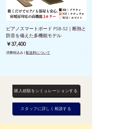
ピアノスマートボード PSB-S2｜断熱と
ピアノスマートボード 
防音を備えた多機能モデル
けで床を守る新発想
価格
価格
￥37,400
￥26,400
消費税込み
|
配送料について
消費税込み
購入総額をシミュレーションする
スタッフに詳しく相談する