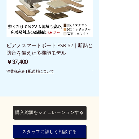
ピアノスマートボード PSB-S2｜断熱と
ピアノスマートボード 
防音を備えた多機能モデル
けで床を守る新発想
価格
価格
￥37,400
￥26,400
消費税込み
|
配送料について
消費税込み
購入総額をシミュレーションする
スタッフに詳しく相談する