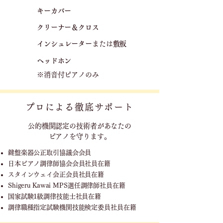
キーカバー
クリーナー＆クロス
​
​インシュレーター
または
敷板
ヘッドホン
※消音付ピアノのみ
プロによる徹底サポート
公的機関認定の技術者が
あなたの
ピアノを守ります。
鍵盤楽器公正取引協議会会員
日本ピアノ調律師協会会員社員在籍
スタインウェイ会正会員社員在籍
Shigeru Kawai MPS選任調律師社員在籍
国家試験1級調律技能士社員在籍
調律職種指定試験機関技能検定委員社員在籍