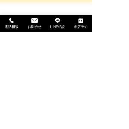
SHOPPING GUIDE
電話相談
お問合せ
LINE相談
来店予約
ご利用ガイド
​ご利用ガイド
ご購入の流れ
お支払い方法について
配送料金について
​納期について
調律・アフターサービス
ご解約・返品について
下取・買取ご相談（外部サイト）
よくあるご質問
PIANO MENU